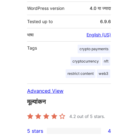
WordPress version
4.0 या ज्यादा
Tested up to
6.9.6
भाषा
English (US)
Tags
crypto payments
cryptocurrency
nft
restrict content
web3
Advanced View
मूल्यांकन
4.2
out of 5 stars.
5 stars
4
4