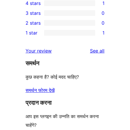
4 stars
1
5-
1
3 stars
0
star
4-
0
2 stars
0
reviews
star
3-
0
1 star
1
review
star
2-
1
reviews
star
1-
reviews
Your review
See all
reviews
star
समर्थन
review
कुछ कहना है? कोई मदद चाहिए?
समर्थन फोरम देखें
प्रदान करना
आप इस प्लगइन की उन्नति का समर्थन करना
चाहेंगे?