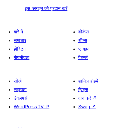
इस प्लगइन को प्रदान करें
बारे में
शोकेस
समाचार
थीम्स
होस्टिंग
प्लगइन
गोपनीयता
पैटर्न्स
सीखे
शामिल होइये
सहायता
ईवेंट्स
डेवलपर्स
दान करें
↗
WordPress.TV
↗
Swag
↗