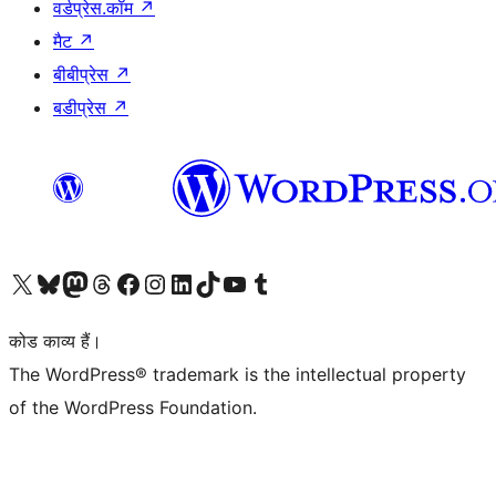
वर्डप्रेस.कॉम
↗
मैट
↗
बीबीप्रेस
↗
बडीप्रेस
↗
Visit our X (formerly Twitter) account
हमारे बलुस्की खाते पर जाएँ
Visit our Mastodon account
हमारे थ्रेड्स अकाउंट पर जाएं
हमारे फेसबुक पेज पर जाएँ
हमारे इंस्टाग्राम अकाउंट पर जाएं
हमारे लिंक्डइन खाते पर जाएँ
हमारे टिकटॉक खाते पर जाएँ
हमारे यूट्यूब चैनल पर जाएं
हमारे Tumblr खाते पर जाएँ
कोड काव्य हैं।
The WordPress® trademark is the intellectual property
of the WordPress Foundation.