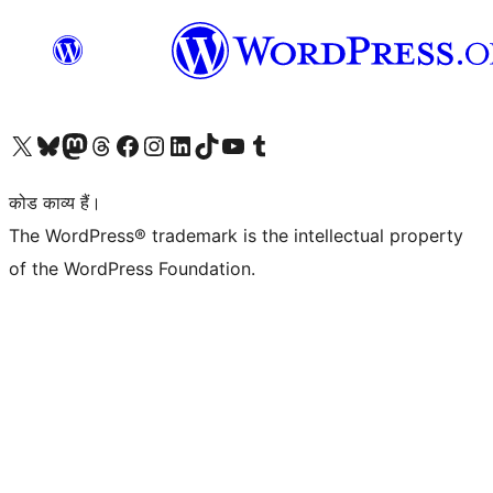
Visit our X (formerly Twitter) account
हमारे बलुस्की खाते पर जाएँ
Visit our Mastodon account
हमारे थ्रेड्स अकाउंट पर जाएं
हमारे फेसबुक पेज पर जाएँ
हमारे इंस्टाग्राम अकाउंट पर जाएं
हमारे लिंक्डइन खाते पर जाएँ
हमारे टिकटॉक खाते पर जाएँ
हमारे यूट्यूब चैनल पर जाएं
हमारे Tumblr खाते पर जाएँ
कोड काव्य हैं।
The WordPress® trademark is the intellectual property
of the WordPress Foundation.