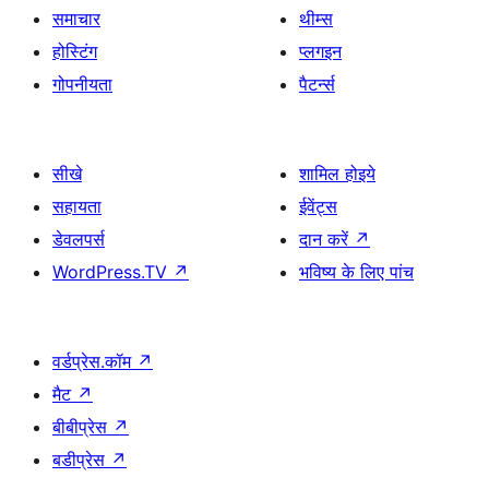
समाचार
थीम्स
होस्टिंग
प्लगइन
गोपनीयता
पैटर्न्स
सीखे
शामिल होइये
सहायता
ईवेंट्स
डेवलपर्स
दान करें
↗
WordPress.TV
↗
भविष्य के लिए पांच
वर्डप्रेस.कॉम
↗
मैट
↗
बीबीप्रेस
↗
बडीप्रेस
↗