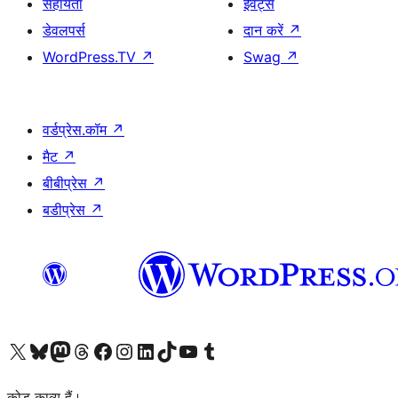
सहायता
ईवेंट्स
डेवलपर्स
दान करें
↗
WordPress.TV
↗
Swag
↗
वर्डप्रेस.कॉम
↗
मैट
↗
बीबीप्रेस
↗
बडीप्रेस
↗
Visit our X (formerly Twitter) account
हमारे बलुस्की खाते पर जाएँ
Visit our Mastodon account
हमारे थ्रेड्स अकाउंट पर जाएं
हमारे फेसबुक पेज पर जाएँ
हमारे इंस्टाग्राम अकाउंट पर जाएं
हमारे लिंक्डइन खाते पर जाएँ
हमारे टिकटॉक खाते पर जाएँ
हमारे यूट्यूब चैनल पर जाएं
हमारे Tumblr खाते पर जाएँ
कोड काव्य हैं।