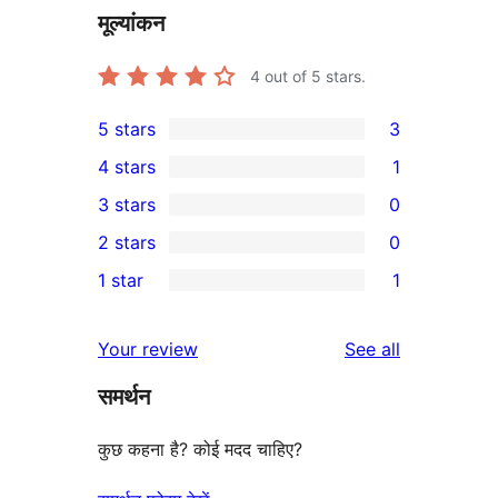
मूल्यांकन
4
out of 5 stars.
5 stars
3
3
4 stars
1
5-
1
3 stars
0
star
4-
0
2 stars
0
reviews
star
3-
0
1 star
1
review
star
2-
1
reviews
star
1-
reviews
Your review
See all
reviews
star
समर्थन
review
कुछ कहना है? कोई मदद चाहिए?