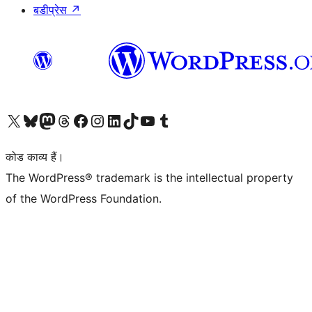
बडीप्रेस
↗
Visit our X (formerly Twitter) account
हमारे बलुस्की खाते पर जाएँ
Visit our Mastodon account
हमारे थ्रेड्स अकाउंट पर जाएं
हमारे फेसबुक पेज पर जाएँ
हमारे इंस्टाग्राम अकाउंट पर जाएं
हमारे लिंक्डइन खाते पर जाएँ
हमारे टिकटॉक खाते पर जाएँ
हमारे यूट्यूब चैनल पर जाएं
हमारे Tumblr खाते पर जाएँ
कोड काव्य हैं।
The WordPress® trademark is the intellectual property
of the WordPress Foundation.