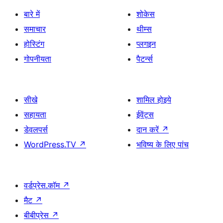
बारे में
शोकेस
समाचार
थीम्स
होस्टिंग
प्लगइन
गोपनीयता
पैटर्न्स
सीखे
शामिल होइये
सहायता
ईवेंट्स
डेवलपर्स
दान करें
↗
WordPress.TV
↗
भविष्य के लिए पांच
वर्डप्रेस.कॉम
↗
मैट
↗
बीबीप्रेस
↗