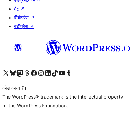
वर्डप्रेस.कॉम
↗
मैट
↗
बीबीप्रेस
↗
बडीप्रेस
↗
Visit our X (formerly Twitter) account
हमारे बलुस्की खाते पर जाएँ
Visit our Mastodon account
हमारे थ्रेड्स अकाउंट पर जाएं
हमारे फेसबुक पेज पर जाएँ
हमारे इंस्टाग्राम अकाउंट पर जाएं
हमारे लिंक्डइन खाते पर जाएँ
हमारे टिकटॉक खाते पर जाएँ
हमारे यूट्यूब चैनल पर जाएं
हमारे Tumblr खाते पर जाएँ
कोड काव्य हैं।
The WordPress® trademark is the intellectual property
of the WordPress Foundation.