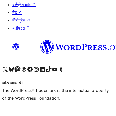
वर्डप्रेस.कॉम
↗
मैट
↗
बीबीप्रेस
↗
बडीप्रेस
↗
Visit our X (formerly Twitter) account
हमारे बलुस्की खाते पर जाएँ
Visit our Mastodon account
हमारे थ्रेड्स अकाउंट पर जाएं
हमारे फेसबुक पेज पर जाएँ
हमारे इंस्टाग्राम अकाउंट पर जाएं
हमारे लिंक्डइन खाते पर जाएँ
हमारे टिकटॉक खाते पर जाएँ
हमारे यूट्यूब चैनल पर जाएं
हमारे Tumblr खाते पर जाएँ
कोड काव्य हैं।
The WordPress® trademark is the intellectual property
of the WordPress Foundation.