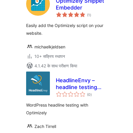
Optimizely Snippet
Embedder
कुल
(1
)
दर
Easily add the Optimizely script on your
website.
michaelkjeldsen
10+ सक्रिय स्थापन
4.1.42 के साथ परीक्षण किया
HeadlineEnvy –
headline testing
कुल
with Optimizely
(0
)
दर
WordPress headline testing with
Optimizely
Zach Tirrell