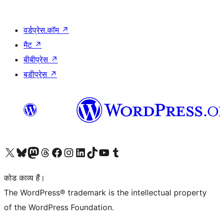
वर्डप्रेस.कॉम
↗
मैट
↗
बीबीप्रेस
↗
बडीप्रेस
↗
Visit our X (formerly Twitter) account
हमारे बलुस्की खाते पर जाएँ
Visit our Mastodon account
हमारे थ्रेड्स अकाउंट पर जाएं
हमारे फेसबुक पेज पर जाएँ
हमारे इंस्टाग्राम अकाउंट पर जाएं
हमारे लिंक्डइन खाते पर जाएँ
हमारे टिकटॉक खाते पर जाएँ
हमारे यूट्यूब चैनल पर जाएं
हमारे Tumblr खाते पर जाएँ
कोड काव्य हैं।
The WordPress® trademark is the intellectual property
of the WordPress Foundation.