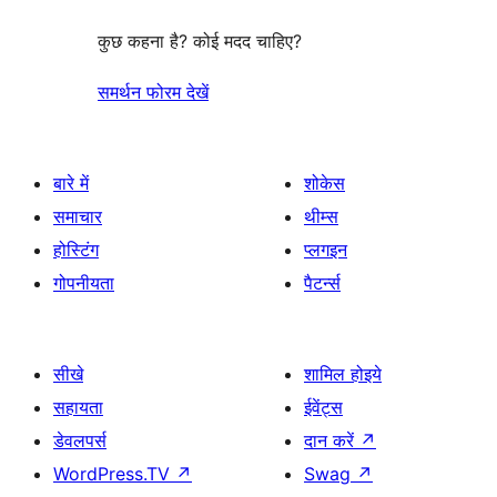
कुछ कहना है? कोई मदद चाहिए?
समर्थन फोरम देखें
बारे में
शोकेस
समाचार
थीम्स
होस्टिंग
प्लगइन
गोपनीयता
पैटर्न्स
सीखे
शामिल होइये
सहायता
ईवेंट्स
डेवलपर्स
दान करें
↗
WordPress.TV
↗
Swag
↗