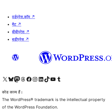
वर्डप्रेस.कॉम
↗
मैट
↗
बीबीप्रेस
↗
बडीप्रेस
↗
Visit our X (formerly Twitter) account
हमारे बलुस्की खाते पर जाएँ
Visit our Mastodon account
हमारे थ्रेड्स अकाउंट पर जाएं
हमारे फेसबुक पेज पर जाएँ
हमारे इंस्टाग्राम अकाउंट पर जाएं
हमारे लिंक्डइन खाते पर जाएँ
हमारे टिकटॉक खाते पर जाएँ
हमारे यूट्यूब चैनल पर जाएं
हमारे Tumblr खाते पर जाएँ
कोड काव्य हैं।
The WordPress® trademark is the intellectual property
of the WordPress Foundation.