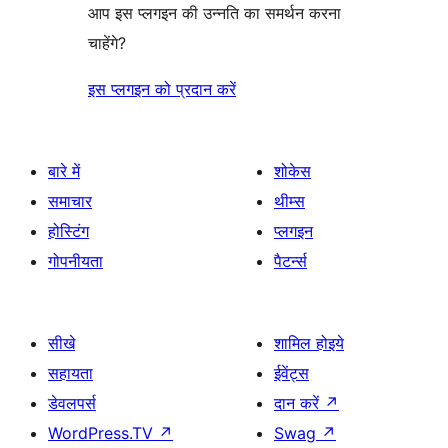
आप इस प्लगइन की उन्नति का समर्थन करना
चाहेंगे?
इस प्लगइन को प्रदान करें
बारे में
शोकेस
समाचार
थीम्स
होस्टिंग
प्लगइन
गोपनीयता
पैटर्न्स
सीखे
शामिल होइये
सहायता
ईवेंट्स
डेवलपर्स
दान करें
↗
WordPress.TV
↗
Swag
↗