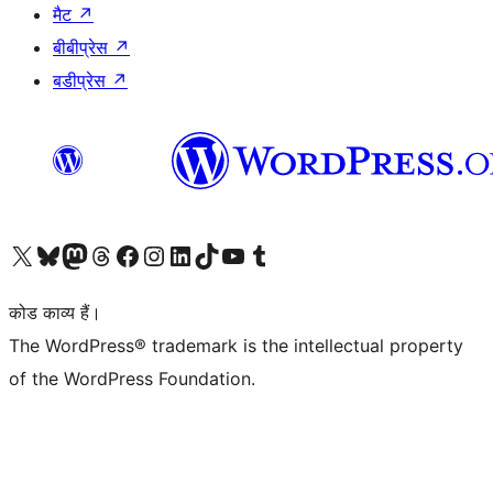
मैट
↗
बीबीप्रेस
↗
बडीप्रेस
↗
Visit our X (formerly Twitter) account
हमारे बलुस्की खाते पर जाएँ
Visit our Mastodon account
हमारे थ्रेड्स अकाउंट पर जाएं
हमारे फेसबुक पेज पर जाएँ
हमारे इंस्टाग्राम अकाउंट पर जाएं
हमारे लिंक्डइन खाते पर जाएँ
हमारे टिकटॉक खाते पर जाएँ
हमारे यूट्यूब चैनल पर जाएं
हमारे Tumblr खाते पर जाएँ
कोड काव्य हैं।
The WordPress® trademark is the intellectual property
of the WordPress Foundation.