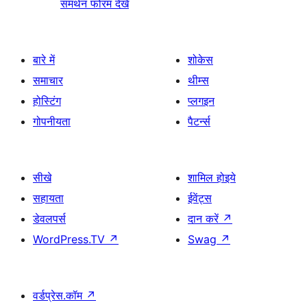
समर्थन फोरम देखें
बारे में
शोकेस
समाचार
थीम्स
होस्टिंग
प्लगइन
गोपनीयता
पैटर्न्स
सीखे
शामिल होइये
सहायता
ईवेंट्स
डेवलपर्स
दान करें
↗
WordPress.TV
↗
Swag
↗
वर्डप्रेस.कॉम
↗