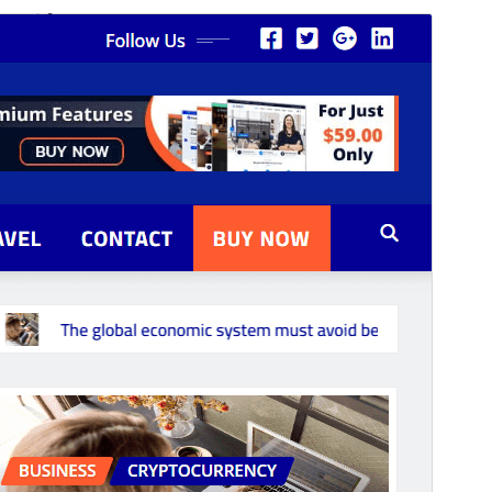
कमर्शियल थीम
This theme is free but offers additional paid
commercial upgrades or support.
सहायता देखें
पूर्व संवीक्षा
डाउनलोड
यह
NewsExo
का चाइल्ड विषय(थीम) है।
संस्करण
1.6
अंतिम अपडेट किया
जुलाई 31, 2026
सक्रिय स्थापना
300+
PHP version
5.6
थीम होमपेज