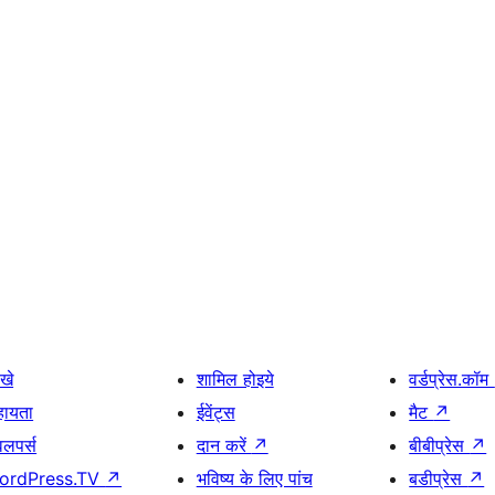
खे
शामिल होइये
वर्डप्रेस.कॉम
हायता
ईवेंट्स
मैट
↗
वलपर्स
दान करें
↗
बीबीप्रेस
↗
ordPress.TV
↗
भविष्य के लिए पांच
बडीप्रेस
↗