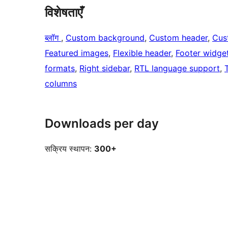
विशेषताएँ
ब्लॉग
, 
Custom background
, 
Custom header
, 
Cus
Featured images
, 
Flexible header
, 
Footer widge
formats
, 
Right sidebar
, 
RTL language support
, 
columns
Downloads per day
सक्रिय स्थापन:
300+