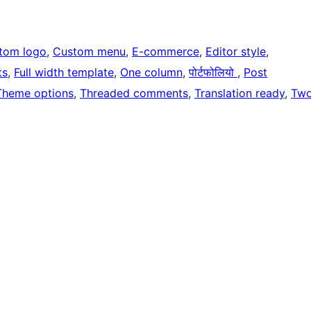
tom logo
, 
Custom menu
, 
E-commerce
, 
Editor style
, 
ts
, 
Full width template
, 
One column
, 
पोर्टफोलियो
, 
Post
Theme options
, 
Threaded comments
, 
Translation ready
, 
Tw