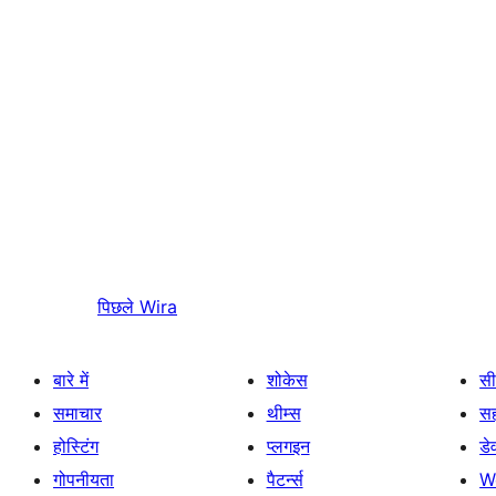
पिछले
Wira
बारे में
शोकेस
सी
समाचार
थीम्स
स
होस्टिंग
प्लगइन
डे
गोपनीयता
पैटर्न्स
W