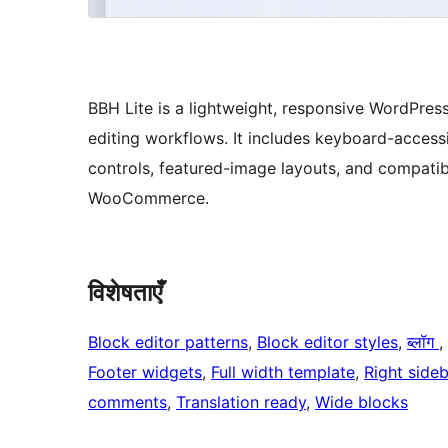
BBH Lite is a lightweight, responsive WordPres
editing workflows. It includes keyboard-accessi
controls, featured-image layouts, and compatib
WooCommerce.
विशेषताएँ
Block editor patterns
, 
Block editor styles
, 
ब्लॉग
, 
Footer widgets
, 
Full width template
, 
Right sideb
comments
, 
Translation ready
, 
Wide blocks