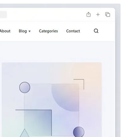
पूर्व संवीक्षा
डाउनलोड
संस्करण
1.1.1
अंतिम अपडेट किया
जुलाई 7, 2026
सक्रिय स्थापना
20+
WordPress version
6.0
PHP version
7.4
थीम होमपेज