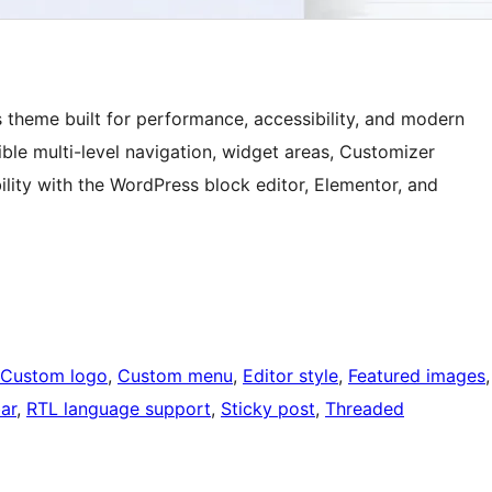
s theme built for performance, accessibility, and modern
ble multi-level navigation, widget areas, Customizer
ility with the WordPress block editor, Elementor, and
Custom logo
, 
Custom menu
, 
Editor style
, 
Featured images
ar
, 
RTL language support
, 
Sticky post
, 
Threaded