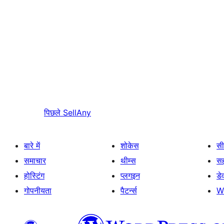
पिछले
SellAny
बारे में
शोकेस
सी
समाचार
थीम्स
स
होस्टिंग
प्लगइन
डे
गोपनीयता
पैटर्न्स
W