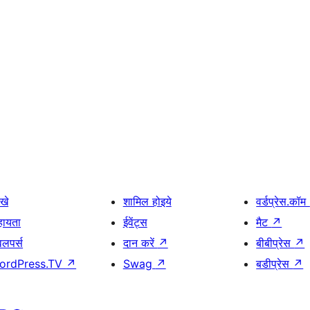
खे
शामिल होइये
वर्डप्रेस.कॉम
हायता
ईवेंट्स
मैट
↗
वलपर्स
दान करें
↗
बीबीप्रेस
↗
ordPress.TV
↗
Swag
↗
बडीप्रेस
↗