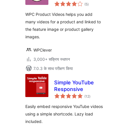
कुल
WooCommerce
(5
)
दर
WPC Product Videos helps you add
many videos for a product and linked to
the feature image or product gallery
images.
WPClever
3,000+ सक्रिय स्थापन
7.0.3 के साथ परीक्षण किया
Simple YouTube
Responsive
कुल
(12
)
दर
Easily embed responsive YouTube videos
using a simple shortcode. Lazy load
included.