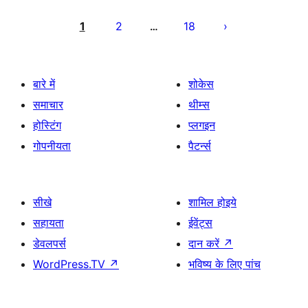
पोस्ट
पेजिनेशन
1
2
18
…
बारे में
शोकेस
समाचार
थीम्स
होस्टिंग
प्लगइन
गोपनीयता
पैटर्न्स
सीखे
शामिल होइये
सहायता
ईवेंट्स
डेवलपर्स
दान करें
↗
WordPress.TV
↗
भविष्य के लिए पांच