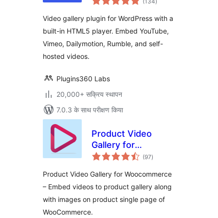
Player & Galleries
(134
)
दर
for YouTube, Vimeo
Video gallery plugin for WordPress with a
& Self-Hosted
built-in HTML5 player. Embed YouTube,
Videos
Vimeo, Dailymotion, Rumble, and self-
hosted videos.
Plugins360 Labs
20,000+ सक्रिय स्थापन
7.0.3 के साथ परीक्षण किया
Product Video
Gallery for
कुल
Woocommerce
(97
)
दर
Product Video Gallery for Woocommerce
– Embed videos to product gallery along
with images on product single page of
WooCommerce.