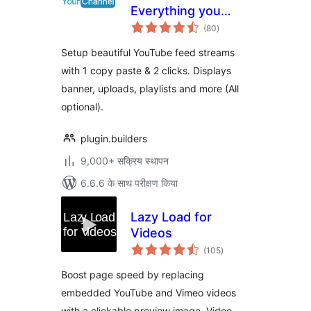
Everything you
कुल
want in a YouTube
(80
)
दर
plugin.
Setup beautiful YouTube feed streams
with 1 copy paste & 2 clicks. Displays
banner, uploads, playlists and more (All
optional).
plugin.builders
9,000+ सक्रिय स्थापन
6.6.6 के साथ परीक्षण किया
Lazy Load for
Videos
कुल
(105
)
दर
Boost page speed by replacing
embedded YouTube and Vimeo videos
with a clickable preview image. Video