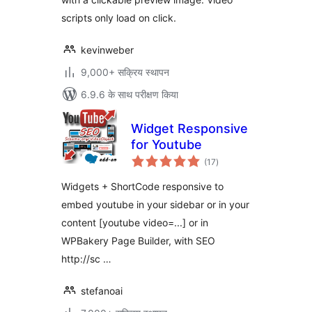
scripts only load on click.
kevinweber
9,000+ सक्रिय स्थापन
6.9.6 के साथ परीक्षण किया
Widget Responsive
for Youtube
कुल
(17
)
दर
Widgets + ShortCode responsive to
embed youtube in your sidebar or in your
content [youtube video=...] or in
WPBakery Page Builder, with SEO
http://sc …
stefanoai