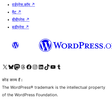
वर्डप्रेस.कॉम
↗
मैट
↗
बीबीप्रेस
↗
बडीप्रेस
↗
Visit our X (formerly Twitter) account
हमारे बलुस्की खाते पर जाएँ
Visit our Mastodon account
हमारे थ्रेड्स अकाउंट पर जाएं
हमारे फेसबुक पेज पर जाएँ
हमारे इंस्टाग्राम अकाउंट पर जाएं
हमारे लिंक्डइन खाते पर जाएँ
हमारे टिकटॉक खाते पर जाएँ
हमारे यूट्यूब चैनल पर जाएं
हमारे Tumblr खाते पर जाएँ
कोड काव्य हैं।
The WordPress® trademark is the intellectual property
of the WordPress Foundation.