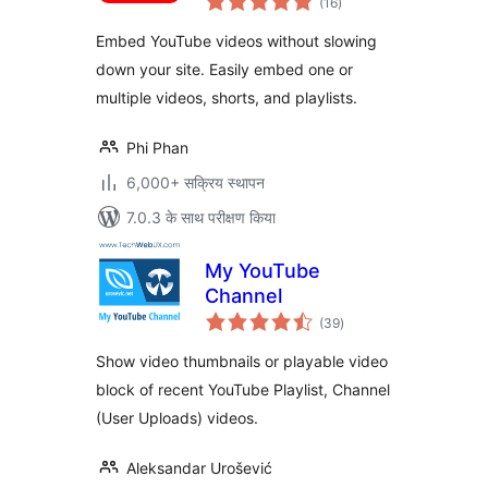
Loading Videos,
(16
)
दर
Shorts & Playlists
Embed YouTube videos without slowing
down your site. Easily embed one or
multiple videos, shorts, and playlists.
Phi Phan
6,000+ सक्रिय स्थापन
7.0.3 के साथ परीक्षण किया
My YouTube
Channel
कुल
(39
)
दर
Show video thumbnails or playable video
block of recent YouTube Playlist, Channel
(User Uploads) videos.
Aleksandar Urošević