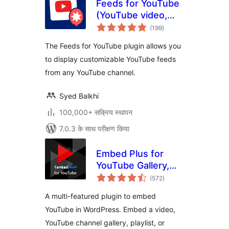
Feeds for YouTube
(YouTube video,
कुल
channel, and gallery
(199
)
दर
plugin)
The Feeds for YouTube plugin allows you
to display customizable YouTube feeds
from any YouTube channel.
Syed Balkhi
100,000+ सक्रिय स्थापन
7.0.3 के साथ परीक्षण किया
Embed Plus for
YouTube Gallery,
कुल
Livestream and
(572
)
दर
Lazy Loading with
A multi-featured plugin to embed
Facades
YouTube in WordPress. Embed a video,
YouTube channel gallery, playlist, or