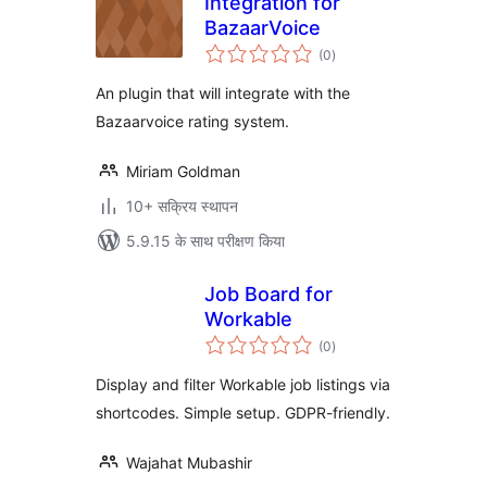
Integration for
BazaarVoice
कुल
(0
)
दर
An plugin that will integrate with the
Bazaarvoice rating system.
Miriam Goldman
10+ सक्रिय स्थापन
5.9.15 के साथ परीक्षण किया
Job Board for
Workable
कुल
(0
)
दर
Display and filter Workable job listings via
shortcodes. Simple setup. GDPR-friendly.
Wajahat Mubashir