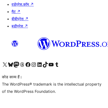
वर्डप्रेस.कॉम
↗
मैट
↗
बीबीप्रेस
↗
बडीप्रेस
↗
Visit our X (formerly Twitter) account
हमारे बलुस्की खाते पर जाएँ
Visit our Mastodon account
हमारे थ्रेड्स अकाउंट पर जाएं
हमारे फेसबुक पेज पर जाएँ
हमारे इंस्टाग्राम अकाउंट पर जाएं
हमारे लिंक्डइन खाते पर जाएँ
हमारे टिकटॉक खाते पर जाएँ
हमारे यूट्यूब चैनल पर जाएं
हमारे Tumblr खाते पर जाएँ
कोड काव्य हैं।
The WordPress® trademark is the intellectual property
of the WordPress Foundation.