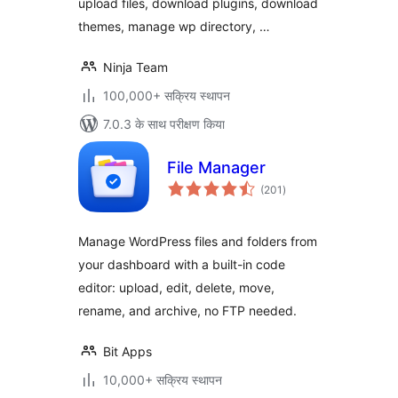
upload files, download plugins, download
themes, manage wp directory, …
Ninja Team
100,000+ सक्रिय स्थापन
7.0.3 के साथ परीक्षण किया
File Manager
कुल
(201
)
दर
Manage WordPress files and folders from
your dashboard with a built-in code
editor: upload, edit, delete, move,
rename, and archive, no FTP needed.
Bit Apps
10,000+ सक्रिय स्थापन