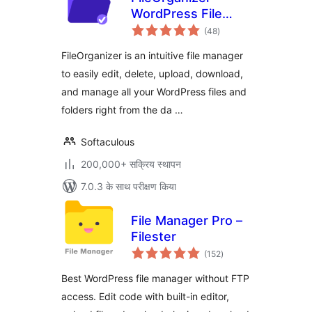
WordPress File
कुल
Manager
(48
)
दर
FileOrganizer is an intuitive file manager
to easily edit, delete, upload, download,
and manage all your WordPress files and
folders right from the da …
Softaculous
200,000+ सक्रिय स्थापन
7.0.3 के साथ परीक्षण किया
File Manager Pro –
Filester
कुल
(152
)
दर
Best WordPress file manager without FTP
access. Edit code with built-in editor,