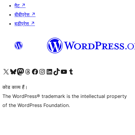
मैट
↗
बीबीप्रेस
↗
बडीप्रेस
↗
Visit our X (formerly Twitter) account
हमारे बलुस्की खाते पर जाएँ
Visit our Mastodon account
हमारे थ्रेड्स अकाउंट पर जाएं
हमारे फेसबुक पेज पर जाएँ
हमारे इंस्टाग्राम अकाउंट पर जाएं
हमारे लिंक्डइन खाते पर जाएँ
हमारे टिकटॉक खाते पर जाएँ
हमारे यूट्यूब चैनल पर जाएं
हमारे Tumblr खाते पर जाएँ
कोड काव्य हैं।
The WordPress® trademark is the intellectual property
of the WordPress Foundation.