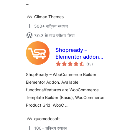
…
Climax Themes
500+ सक्रिय स्थापन
7.0.3 के साथ परीक्षण किया
Shopready –
Elementor addons
कुल
for WooCommerce
(13
)
दर
Page Builder
ShopReady – WooCommerce Builder
Elementor Addon. Available
functions/features are WooCommerce
Template Builder (Basic), WooCommerce
Product Grid, WooC …
quomodosoft
100+ सक्रिय स्थापन