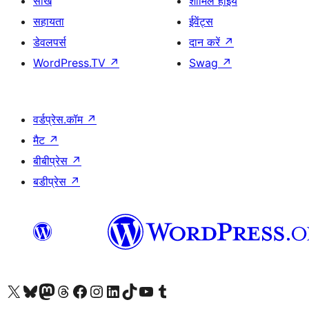
सीखे
शामिल होइये
सहायता
ईवेंट्स
डेवलपर्स
दान करें
↗
WordPress.TV
↗
Swag
↗
वर्डप्रेस.कॉम
↗
मैट
↗
बीबीप्रेस
↗
बडीप्रेस
↗
Visit our X (formerly Twitter) account
हमारे बलुस्की खाते पर जाएँ
Visit our Mastodon account
हमारे थ्रेड्स अकाउंट पर जाएं
हमारे फेसबुक पेज पर जाएँ
हमारे इंस्टाग्राम अकाउंट पर जाएं
हमारे लिंक्डइन खाते पर जाएँ
हमारे टिकटॉक खाते पर जाएँ
हमारे यूट्यूब चैनल पर जाएं
हमारे Tumblr खाते पर जाएँ