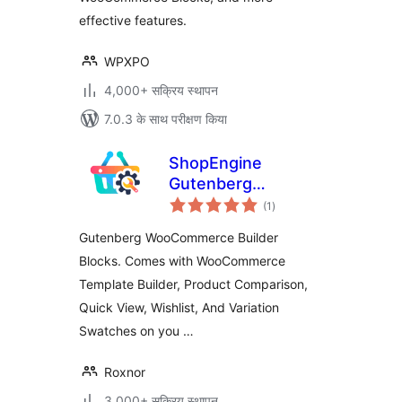
effective features.
WPXPO
4,000+ सक्रिय स्थापन
7.0.3 के साथ परीक्षण किया
ShopEngine
Gutenberg
कुल
WooCommerce
(1
)
दर
Builder Blocks
Gutenberg WooCommerce Builder
Addon – All in One
Blocks. Comes with WooCommerce
WooCommerce
Template Builder, Product Comparison,
Solution
Quick View, Wishlist, And Variation
Swatches on you …
Roxnor
3,000+ सक्रिय स्थापन