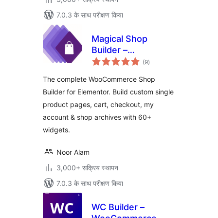
7.0.3 के साथ परीक्षण किया
Magical Shop
Builder –
कुल
WooCommerce
(9
)
दर
Template Builder
The complete WooCommerce Shop
for Elementor |
Builder for Elementor. Build custom single
Shop, Cart,
product pages, cart, checkout, my
Checkout &
Product Page
account & shop archives with 60+
Builder
widgets.
Noor Alam
3,000+ सक्रिय स्थापन
7.0.3 के साथ परीक्षण किया
WC Builder –