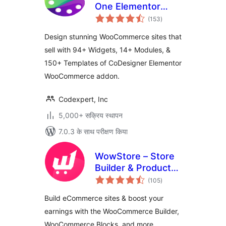
One Elementor
कुल
WooCommerce
(153
)
दर
Builder
Design stunning WooCommerce sites that
sell with 94+ Widgets, 14+ Modules, &
150+ Templates of CoDesigner Elementor
WooCommerce addon.
Codexpert, Inc
5,000+ सक्रिय स्थापन
7.0.3 के साथ परीक्षण किया
WowStore – Store
Builder & Product
कुल
Blocks for
(105
)
दर
WooCommerce
Build eCommerce sites & boost your
earnings with the WooCommerce Builder,
WooCommerce Blocks, and more