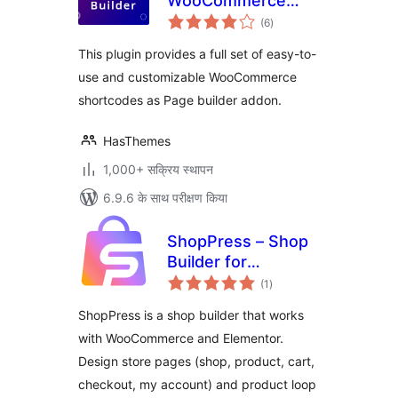
WooCommerce
कुल
Page Builder for
(6
)
दर
WPBakery
This plugin provides a full set of easy-to-
use and customizable WooCommerce
shortcodes as Page builder addon.
HasThemes
1,000+ सक्रिय स्थापन
6.9.6 के साथ परीक्षण किया
ShopPress – Shop
Builder for
कुल
Elementor and
(1
)
दर
WooCommerce
ShopPress is a shop builder that works
with WooCommerce and Elementor.
Design store pages (shop, product, cart,
checkout, my account) and product loop