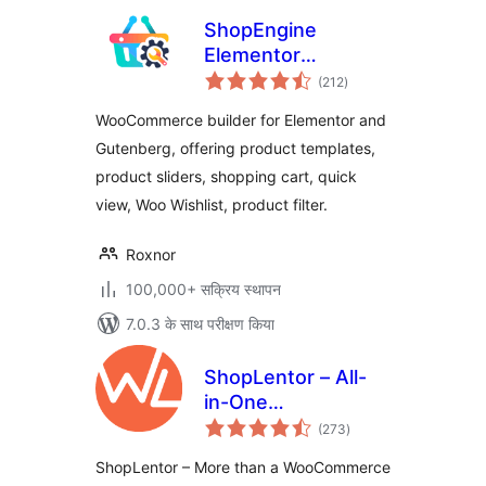
ShopEngine
Elementor
कुल
WooCommerce
(212
)
दर
Builder Addon – All
WooCommerce builder for Elementor and
in One
Gutenberg, offering product templates,
WooCommerce
product sliders, shopping cart, quick
Solution
view, Woo Wishlist, product filter.
Roxnor
100,000+ सक्रिय स्थापन
7.0.3 के साथ परीक्षण किया
ShopLentor – All-
in-One
कुल
WooCommerce
(273
)
दर
Growth & Store
ShopLentor – More than a WooCommerce
Enhancement