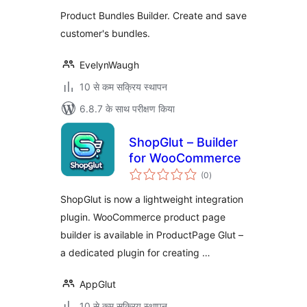
WooCommerce
Product Bundles Builder. Create and save
customer's bundles.
EvelynWaugh
10 से कम सक्रिय स्थापन
6.8.7 के साथ परीक्षण किया
ShopGlut – Builder
for WooCommerce
कुल
(0
)
दर
ShopGlut is now a lightweight integration
plugin. WooCommerce product page
builder is available in ProductPage Glut –
a dedicated plugin for creating …
AppGlut
10 से कम सक्रिय स्थापन