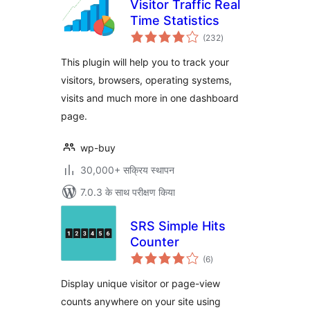
Visitor Traffic Real
Time Statistics
कुल
(232
)
दर
This plugin will help you to track your
visitors, browsers, operating systems,
visits and much more in one dashboard
page.
wp-buy
30,000+ सक्रिय स्थापन
7.0.3 के साथ परीक्षण किया
SRS Simple Hits
Counter
कुल
(6
)
दर
Display unique visitor or page-view
counts anywhere on your site using