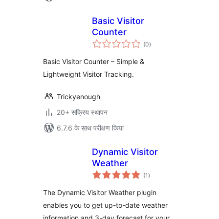
Basic Visitor
Counter
कुल
(0
)
दर
Basic Visitor Counter – Simple &
Lightweight Visitor Tracking.
Trickyenough
20+ सक्रिय स्थापन
6.7.6 के साथ परीक्षण किया
Dynamic Visitor
Weather
कुल
(1
)
दर
The Dynamic Visitor Weather plugin
enables you to get up-to-date weather
information and 3-day forecast for your