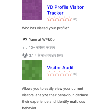
YD Profile Visitor
Tracker
कुल
(0
)
दर
Who has visited your profile?
Yann at WP&Co
10+ सक्रिय स्थापन
3.1.4 के साथ परीक्षण किया
Visitor Audit
कुल
(0
)
दर
Allows you to easily view your current
visitors, analyze their behaviour, deduce
their experience and identify malicious
behavior.