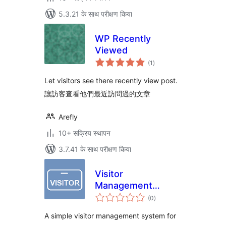
5.3.21 के साथ परीक्षण किया
WP Recently
Viewed
कुल
(1
)
दर
Let visitors see there recently view post.
讓訪客查看他們最近訪問過的文章
Arefly
10+ सक्रिय स्थापन
3.7.41 के साथ परीक्षण किया
Visitor
Management
कुल
System – Office
(0
)
दर
Visitor Check-In
A simple visitor management system for
Logbook