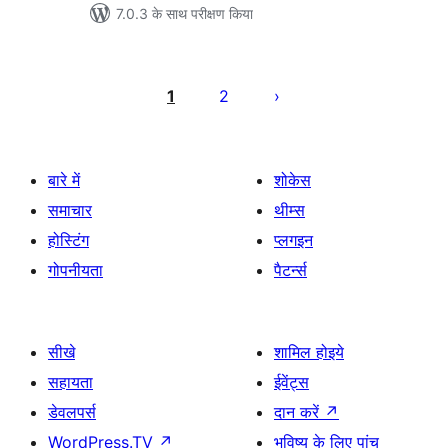
7.0.3 के साथ परीक्षण किया
पोस्ट
पेजिनेशन
1
2
बारे में
शोकेस
समाचार
थीम्स
होस्टिंग
प्लगइन
गोपनीयता
पैटर्न्स
सीखे
शामिल होइये
सहायता
ईवेंट्स
डेवलपर्स
दान करें
↗
WordPress.TV
↗
भविष्य के लिए पांच