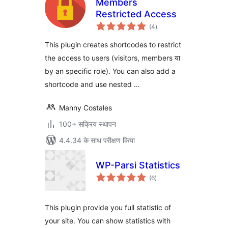
Members
Restricted Access
कुल
(4
)
दर
This plugin creates shortcodes to restrict
the access to users (visitors, members या
by an specific role). You can also add a
shortcode and use nested …
Manny Costales
100+ सक्रिय स्थापन
4.4.34 के साथ परीक्षण किया
WP-Parsi Statistics
कुल
(6
)
दर
This plugin provide you full statistic of
your site. You can show statistics with