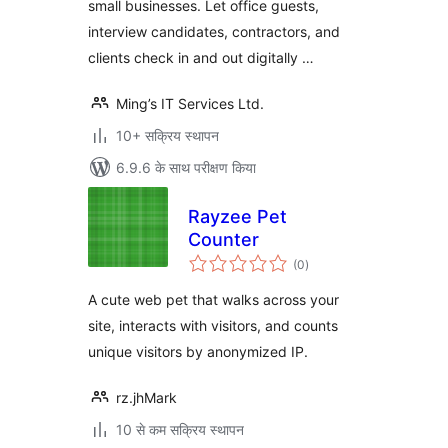
small businesses. Let office guests,
interview candidates, contractors, and
clients check in and out digitally …
Ming’s IT Services Ltd.
10+ सक्रिय स्थापन
6.9.6 के साथ परीक्षण किया
Rayzee Pet
Counter
कुल
(0
)
दर
A cute web pet that walks across your
site, interacts with visitors, and counts
unique visitors by anonymized IP.
rz.jhMark
10 से कम सक्रिय स्थापन