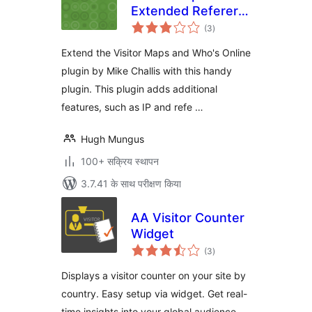
Extended Referer
कुल
Field
(3
)
दर
Extend the Visitor Maps and Who's Online
plugin by Mike Challis with this handy
plugin. This plugin adds additional
features, such as IP and refe …
Hugh Mungus
100+ सक्रिय स्थापन
3.7.41 के साथ परीक्षण किया
AA Visitor Counter
Widget
कुल
(3
)
दर
Displays a visitor counter on your site by
country. Easy setup via widget. Get real-
time insights into your global audience.