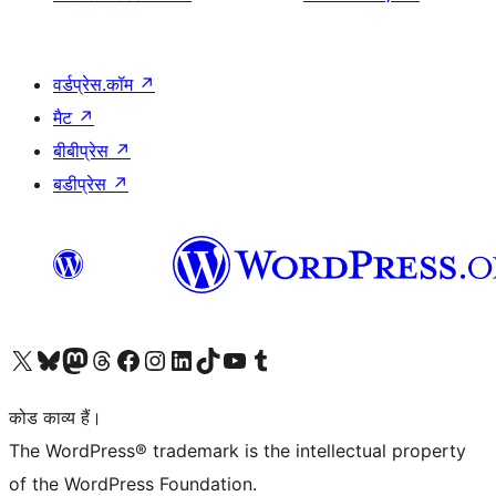
वर्डप्रेस.कॉम
↗
मैट
↗
बीबीप्रेस
↗
बडीप्रेस
↗
Visit our X (formerly Twitter) account
हमारे बलुस्की खाते पर जाएँ
Visit our Mastodon account
हमारे थ्रेड्स अकाउंट पर जाएं
हमारे फेसबुक पेज पर जाएँ
हमारे इंस्टाग्राम अकाउंट पर जाएं
हमारे लिंक्डइन खाते पर जाएँ
हमारे टिकटॉक खाते पर जाएँ
हमारे यूट्यूब चैनल पर जाएं
हमारे Tumblr खाते पर जाएँ
कोड काव्य हैं।
The WordPress® trademark is the intellectual property
of the WordPress Foundation.