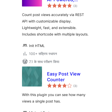
कुल
Trending, REST API
(3
)
दर
Count post views accurately via REST
API with customizable display.
Lightweight, fast, and extensible.
Includes shortcode with multiple layouts.
Init HTML
100+ सक्रिय स्थापन
7.1 के साथ परीक्षण किया
Easy Post View
Counter
कुल
(3
)
दर
With this plugin you can see how many
views a single post has.