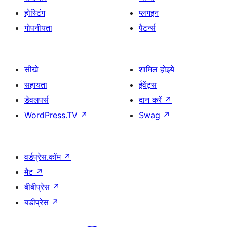
होस्टिंग
प्लगइन
गोपनीयता
पैटर्न्स
सीखे
शामिल होइये
सहायता
ईवेंट्स
डेवलपर्स
दान करें
↗
WordPress.TV
↗
Swag
↗
वर्डप्रेस.कॉम
↗
मैट
↗
बीबीप्रेस
↗
बडीप्रेस
↗