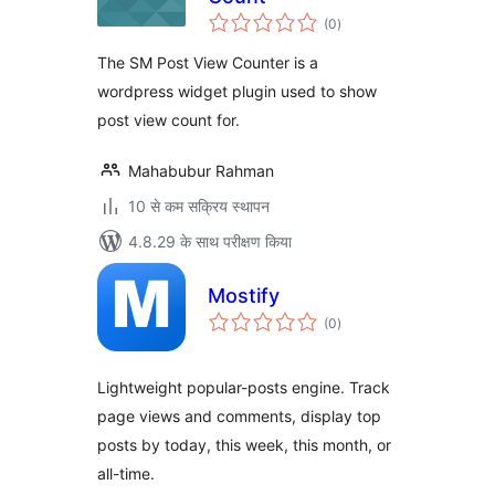
कुल
(0
)
दर
The SM Post View Counter is a
wordpress widget plugin used to show
post view count for.
Mahabubur Rahman
10 से कम सक्रिय स्थापन
4.8.29 के साथ परीक्षण किया
Mostify
कुल
(0
)
दर
Lightweight popular-posts engine. Track
page views and comments, display top
posts by today, this week, this month, or
all-time.