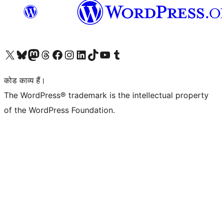
Visit our X (formerly Twitter) account
हमारे बलुस्की खाते पर जाएँ
Visit our Mastodon account
हमारे थ्रेड्स अकाउंट पर जाएं
हमारे फेसबुक पेज पर जाएँ
हमारे इंस्टाग्राम अकाउंट पर जाएं
हमारे लिंक्डइन खाते पर जाएँ
हमारे टिकटॉक खाते पर जाएँ
हमारे यूट्यूब चैनल पर जाएं
हमारे Tumblr खाते पर जाएँ
कोड काव्य हैं।
The WordPress® trademark is the intellectual property
of the WordPress Foundation.