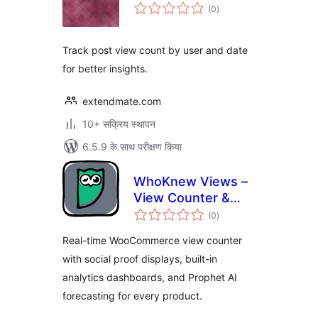
कुल
(0
)
दर
Track post view count by user and date
for better insights.
extendmate.com
10+ सक्रिय स्थापन
6.5.9 के साथ परीक्षण किया
WhoKnew Views –
View Counter &
कुल
Social Proof for
(0
)
दर
WooCommerce
Real-time WooCommerce view counter
with social proof displays, built-in
analytics dashboards, and Prophet AI
forecasting for every product.