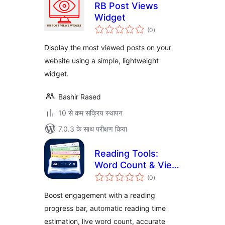
RB Post Views
Widget
कुल
(0
)
दर
Display the most viewed posts on your
website using a simple, lightweight
widget.
Bashir Rased
10 से कम सक्रिय स्थापन
7.0.3 के साथ परीक्षण किया
Reading Tools:
Word Count & View
कुल
Counter with
(0
)
दर
Accessibility Tools
Boost engagement with a reading
progress bar, automatic reading time
estimation, live word count, accurate