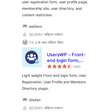
user registration form, user profile page,
Membership & User
membership site, user directory, and
Registration
content restriction.
weDevs
20,000+ सक्रिय स्थापन
7.0.3 के साथ परीक्षण किया
UsersWP – Front-
end login form,
कुल
User Registration,
(183
)
दर
User Profile &
Light weight Front-end login form, User
Members Directory
Registration, User Profile and Members
plugin for WP
Directory plugin.
Stiofan
20,000+ सक्रिय स्थापन