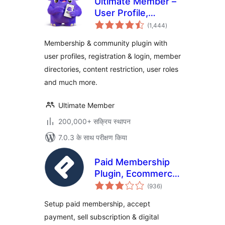
Ultimate Member –
User Profile,
कुल
Registration, Login,
(1,444
)
दर
Member Directory,
Membership & community plugin with
Content Restriction
user profiles, registration & login, member
& Membership
directories, content restriction, user roles
Plugin
and much more.
Ultimate Member
200,000+ सक्रिय स्थापन
7.0.3 के साथ परीक्षण किया
Paid Membership
Plugin, Ecommerce,
कुल
User Registration
(936
)
दर
Form, Login Form,
Setup paid membership, accept
User Profile &
payment, sell subscription & digital
Restrict Content –