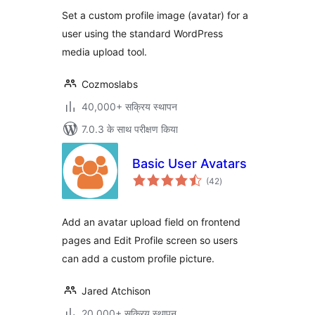
Set a custom profile image (avatar) for a
user using the standard WordPress
media upload tool.
Cozmoslabs
40,000+ सक्रिय स्थापन
7.0.3 के साथ परीक्षण किया
Basic User Avatars
कुल
(42
)
दर
Add an avatar upload field on frontend
pages and Edit Profile screen so users
can add a custom profile picture.
Jared Atchison
20,000+ सक्रिय स्थापन