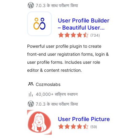
7.0.3 के साथ परीक्षण किया
User Profile Builder
– Beautiful User
कुल
Registration Forms,
(734
)
दर
User Profiles &
Powerful user profile plugin to create
User Role Editor
front-end user registration forms, login &
user profile forms. Includes user role
editor & content restriction.
Cozmoslabs
40,000+ सक्रिय स्थापन
7.0.3 के साथ परीक्षण किया
User Profile Picture
कुल
(59
)
दर