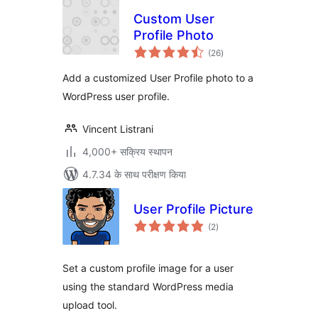
Custom User
Profile Photo
कुल
(26
)
दर
Add a customized User Profile photo to a
WordPress user profile.
Vincent Listrani
4,000+ सक्रिय स्थापन
4.7.34 के साथ परीक्षण किया
User Profile Picture
कुल
(2
)
दर
Set a custom profile image for a user
using the standard WordPress media
upload tool.