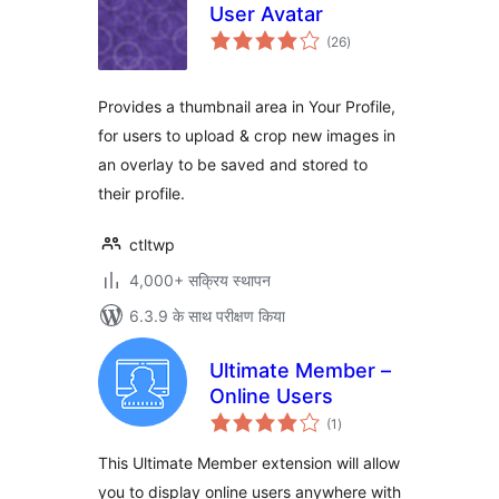
User Avatar
कुल
(26
)
दर
Provides a thumbnail area in Your Profile,
for users to upload & crop new images in
an overlay to be saved and stored to
their profile.
ctltwp
4,000+ सक्रिय स्थापन
6.3.9 के साथ परीक्षण किया
Ultimate Member –
Online Users
कुल
(1
)
दर
This Ultimate Member extension will allow
you to display online users anywhere with