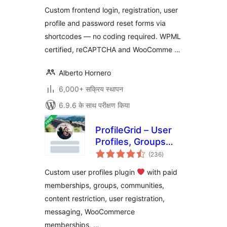
Custom frontend login, registration, user
profile and password reset forms via
shortcodes — no coding required. WPML
certified, reCAPTCHA and WooComme …
Alberto Hornero
6,000+ सक्रिय स्थापन
6.9.6 के साथ परीक्षण किया
ProfileGrid – User
Profiles, Groups
कुल
and Communities
(236
)
दर
Custom user profiles plugin
with paid
memberships, groups, communities,
content restriction, user registration,
messaging, WooCommerce
memberships, …