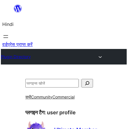
सामग्री
पर
Hindi
जाएं
वर्डप्रेस प्राप्त करें
Plugin Directory
खोजें
सभी
Community
Commercial
प्लगइन टैग:
user profile