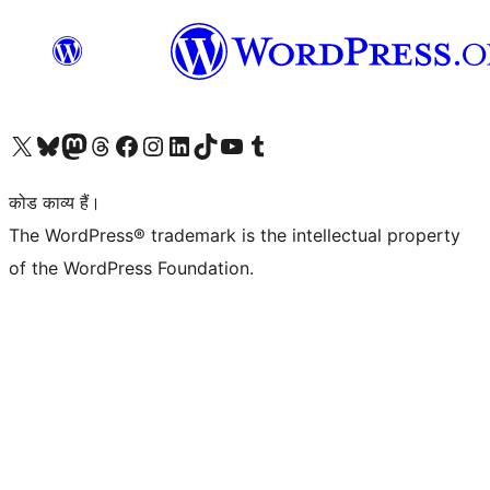
Visit our X (formerly Twitter) account
हमारे बलुस्की खाते पर जाएँ
Visit our Mastodon account
हमारे थ्रेड्स अकाउंट पर जाएं
हमारे फेसबुक पेज पर जाएँ
हमारे इंस्टाग्राम अकाउंट पर जाएं
हमारे लिंक्डइन खाते पर जाएँ
हमारे टिकटॉक खाते पर जाएँ
हमारे यूट्यूब चैनल पर जाएं
हमारे Tumblr खाते पर जाएँ
कोड काव्य हैं।
The WordPress® trademark is the intellectual property
of the WordPress Foundation.