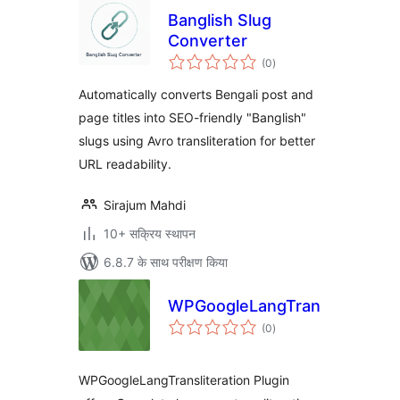
Banglish Slug
Converter
कुल
(0
)
दर
Automatically converts Bengali post and
page titles into SEO-friendly "Banglish"
slugs using Avro transliteration for better
URL readability.
Sirajum Mahdi
10+ सक्रिय स्थापन
6.8.7 के साथ परीक्षण किया
WPGoogleLangTransliteration
कुल
(0
)
दर
WPGoogleLangTransliteration Plugin