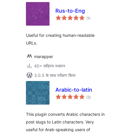
Rus-to-Eng
कुल
(1
)
दर
Useful for creating human-readable
URLs.
marapper
40+ सक्रिय स्थापन
3.0.5 के साथ परीक्षण किया
Arabic-to-latin
कुल
(2
)
दर
This plugin converts Arabic characters in
post slugs to Latin characters. Very
useful for Arab-speaking users of