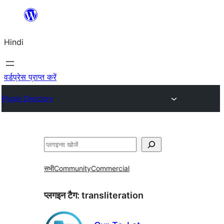
सामग्री
पर
Hindi
जाएं
वर्डप्रेस प्राप्त करें
Plugin Directory
खोजें
सभी
Community
Commercial
प्लगइन टैग:
transliteration