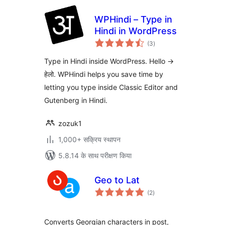
WPHindi – Type in
Hindi in WordPress
कुल
(3
)
दर
Type in Hindi inside WordPress. Hello ->
हेलो. WPHindi helps you save time by
letting you type inside Classic Editor and
Gutenberg in Hindi.
zozuk1
1,000+ सक्रिय स्थापन
5.8.14 के साथ परीक्षण किया
Geo to Lat
कुल
(2
)
दर
Converts Georgian characters in post,