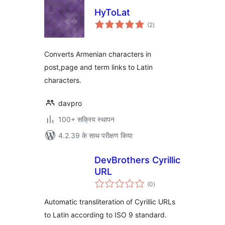
HyToLat
कुल
(2
)
दर
Converts Armenian characters in
post,page and term links to Latin
characters.
davpro
100+ सक्रिय स्थापन
4.2.39 के साथ परीक्षण किया
DevBrothers Cyrillic
URL
कुल
(0
)
दर
Automatic transliteration of Cyrillic URLs
to Latin according to ISO 9 standard.