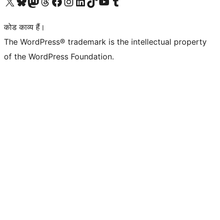
Visit our X (formerly Twitter) account
हमारे बलुस्की खाते पर जाएँ
Visit our Mastodon account
हमारे थ्रेड्स अकाउंट पर जाएं
हमारे फेसबुक पेज पर जाएँ
हमारे इंस्टाग्राम अकाउंट पर जाएं
हमारे लिंक्डइन खाते पर जाएँ
हमारे टिकटॉक खाते पर जाएँ
हमारे यूट्यूब चैनल पर जाएं
हमारे Tumblr खाते पर जाएँ
कोड काव्य हैं।
The WordPress® trademark is the intellectual property
of the WordPress Foundation.