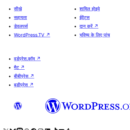
सीखे
शामिल होइये
सहायता
ईवेंट्स
डेवलपर्स
दान करें
↗
WordPress.TV
↗
भविष्य के लिए पांच
वर्डप्रेस.कॉम
↗
मैट
↗
बीबीप्रेस
↗
बडीप्रेस
↗