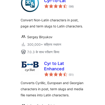
Cyr-To-Lat
कुल
(98
)
दर
Convert Non-Latin characters in post,
page and term slugs to Latin characters.
Sergey Biryukov
300,000+ सक्रिय स्थापन
7.0.3 के साथ परीक्षण किया
Cyr to Lat
Enhanced
कुल
(51
)
दर
Converts Cyrillic, European and Georgian
characters in post, term slugs and media
file names into Latin characters.