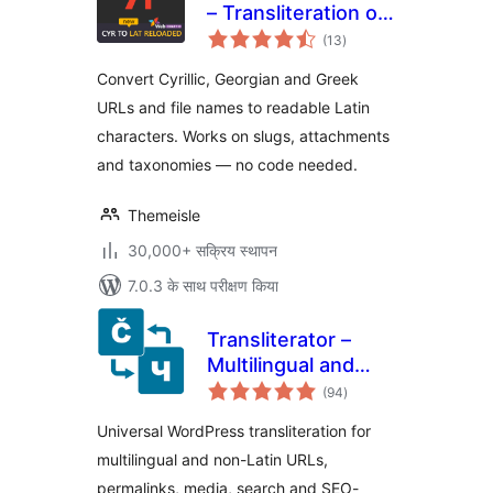
– Transliteration of
कुल
Links and File
(13
)
दर
Names
Convert Cyrillic, Georgian and Greek
URLs and file names to readable Latin
characters. Works on slugs, attachments
and taxonomies — no code needed.
Themeisle
30,000+ सक्रिय स्थापन
7.0.3 के साथ परीक्षण किया
Transliterator –
Multilingual and
कुल
Multi-script Text
(94
)
दर
Conversion
Universal WordPress transliteration for
multilingual and non-Latin URLs,
permalinks, media, search and SEO-