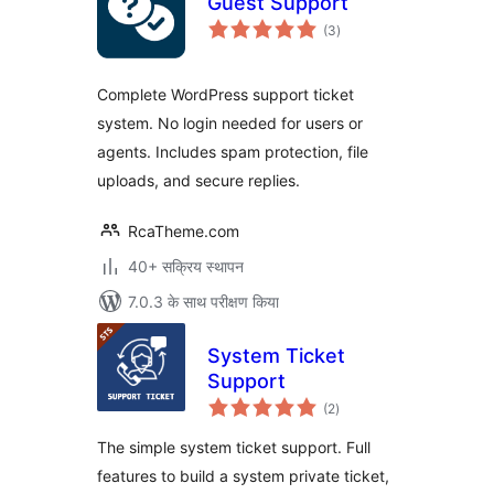
Guest Support
कुल
(3
)
दर
Complete WordPress support ticket
system. No login needed for users or
agents. Includes spam protection, file
uploads, and secure replies.
RcaTheme.com
40+ सक्रिय स्थापन
7.0.3 के साथ परीक्षण किया
System Ticket
Support
कुल
(2
)
दर
The simple system ticket support. Full
features to build a system private ticket,