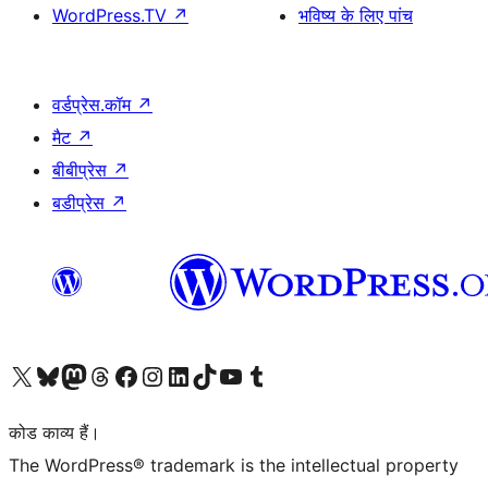
WordPress.TV
↗
भविष्य के लिए पांच
वर्डप्रेस.कॉम
↗
मैट
↗
बीबीप्रेस
↗
बडीप्रेस
↗
Visit our X (formerly Twitter) account
हमारे बलुस्की खाते पर जाएँ
Visit our Mastodon account
हमारे थ्रेड्स अकाउंट पर जाएं
हमारे फेसबुक पेज पर जाएँ
हमारे इंस्टाग्राम अकाउंट पर जाएं
हमारे लिंक्डइन खाते पर जाएँ
हमारे टिकटॉक खाते पर जाएँ
हमारे यूट्यूब चैनल पर जाएं
हमारे Tumblr खाते पर जाएँ
कोड काव्य हैं।
The WordPress® trademark is the intellectual property