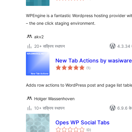
WPEngine is a fantastic Wordpress hosting provider wit
– the one click staging environment.
akv2
20+ सक्रिय स्थापन
4.3.34 क
New Tab Actions by wasiwar
कुल
(1
)
दर
Adds row actions to WordPress post and page list table
Holger Wassenhoven
10+ सक्रिय स्थापन
6.9.6 के
Opes WP Social Tabs
कुल
(0
)
दर