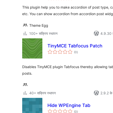
This plugin help you to make accordion of post type, 
etc. You can show accordion from accordion post widg
Theme Egg
100+ सक्रिय स्थापन
4.9.30 क
TinyMCE Tabfocus Patch
कुल
(0
)
दर
Disables TinyMCE plugin Tabfocus thereby allowing tab
posts.
40+ सक्रिय स्थापन
2.9.2 के
Hide WPEngine Tab
कुल
(0
)
दर