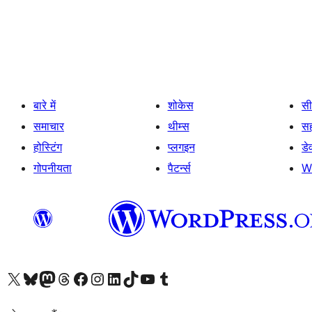
पोस्ट
पेजिनेशन
बारे में
शोकेस
सी
समाचार
थीम्स
स
होस्टिंग
प्लगइन
डे
गोपनीयता
पैटर्न्स
W
Visit our X (formerly Twitter) account
हमारे बलुस्की खाते पर जाएँ
Visit our Mastodon account
हमारे थ्रेड्स अकाउंट पर जाएं
हमारे फेसबुक पेज पर जाएँ
हमारे इंस्टाग्राम अकाउंट पर जाएं
हमारे लिंक्डइन खाते पर जाएँ
हमारे टिकटॉक खाते पर जाएँ
हमारे यूट्यूब चैनल पर जाएं
हमारे Tumblr खाते पर जाएँ