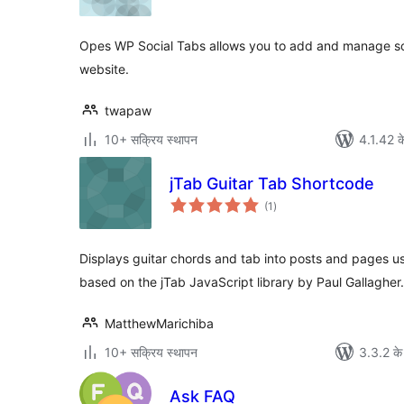
Opes WP Social Tabs allows you to add and manage soc
website.
twapaw
10+ सक्रिय स्थापन
4.1.42 क
jTab Guitar Tab Shortcode
कुल
(1
)
दर
Displays guitar chords and tab into posts and pages u
based on the jTab JavaScript library by Paul Gallagher.
MatthewMarichiba
10+ सक्रिय स्थापन
3.3.2 के
Ask FAQ