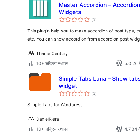
Master Accordion – Accordion
Widgets
कुल
(0
)
दर
This plugin help you to make accordion of post type, 
etc. You can show accordion from accordion post widg
Theme Century
10+ सक्रिय स्थापन
5.0.26 क
Simple Tabs Luna – Show tabs
widget
कुल
(0
)
दर
Simple Tabs for Wordpress
DanielRiera
10+ सक्रिय स्थापन
4.7.34 क