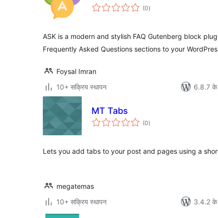
कुल
(0
)
दर
ASK is a modern and stylish FAQ Gutenberg block plugi
Frequently Asked Questions sections to your WordPres
Foysal Imran
10+ सक्रिय स्थापन
6.8.7 के
MT Tabs
कुल
(0
)
दर
Lets you add tabs to your post and pages using a sho
megatemas
10+ सक्रिय स्थापन
3.4.2 के