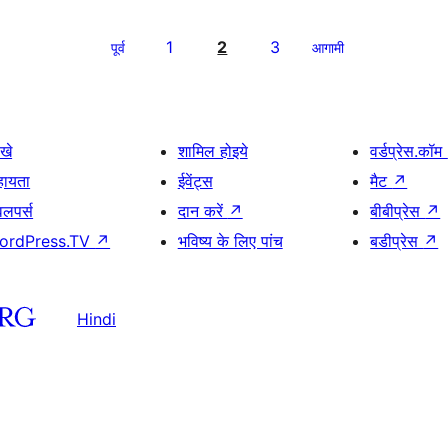
1
2
3
पूर्व
आगामी
खे
शामिल होइये
वर्डप्रेस.कॉम
हायता
ईवेंट्स
मैट
↗
वलपर्स
दान करें
↗
बीबीप्रेस
↗
ordPress.TV
↗
भविष्य के लिए पांच
बडीप्रेस
↗
Hindi