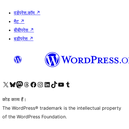
वर्डप्रेस.कॉम
↗
मैट
↗
बीबीप्रेस
↗
बडीप्रेस
↗
Visit our X (formerly Twitter) account
हमारे बलुस्की खाते पर जाएँ
Visit our Mastodon account
हमारे थ्रेड्स अकाउंट पर जाएं
हमारे फेसबुक पेज पर जाएँ
हमारे इंस्टाग्राम अकाउंट पर जाएं
हमारे लिंक्डइन खाते पर जाएँ
हमारे टिकटॉक खाते पर जाएँ
हमारे यूट्यूब चैनल पर जाएं
हमारे Tumblr खाते पर जाएँ
कोड काव्य हैं।
The WordPress® trademark is the intellectual property
of the WordPress Foundation.