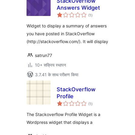
StackOverflow
Answers Widget
कुल
(1
)
दर
Widget to display a summary of answers
you have posted in StackOverflow
(http://stackoverflow.com/). It will display
satrun77
10+ सक्रिय स्थापन
3.7.41 के साथ परीक्षण किया
StackOverflow
Profile
कुल
(1
)
दर
The Stackoverflow Profile Widget is a
Wordpress widget that displays a