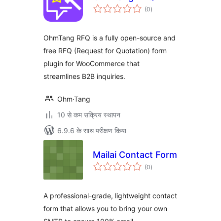
कुल
(0
)
दर
OhmTang RFQ is a fully open-source and
free RFQ (Request for Quotation) form
plugin for WooCommerce that
streamlines B2B inquiries.
Ohm·Tang
10 से कम सक्रिय स्थापन
6.9.6 के साथ परीक्षण किया
Mailai Contact Form
कुल
(0
)
दर
A professional-grade, lightweight contact
form that allows you to bring your own