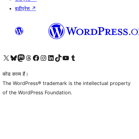
बडीप्रेस
↗
Visit our X (formerly Twitter) account
हमारे बलुस्की खाते पर जाएँ
Visit our Mastodon account
हमारे थ्रेड्स अकाउंट पर जाएं
हमारे फेसबुक पेज पर जाएँ
हमारे इंस्टाग्राम अकाउंट पर जाएं
हमारे लिंक्डइन खाते पर जाएँ
हमारे टिकटॉक खाते पर जाएँ
हमारे यूट्यूब चैनल पर जाएं
हमारे Tumblr खाते पर जाएँ
कोड काव्य हैं।
The WordPress® trademark is the intellectual property
of the WordPress Foundation.