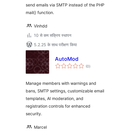
send emails via SMTP instead of the PHP
mail() function.
Vinhdd
10 से कम सक्रिय स्थापन
5.2.25 के साथ परीक्षण किया
AutoMod
कुल
(0
)
दर
Manage members with warnings and
bans, SMTP settings, customizable email
templates, AI moderation, and
registration controls for enhanced
security.
Marcel