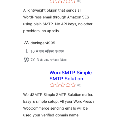
(0
)
दर
A lightweight plugin that sends all
WordPress email through Amazon SES
using plain SMTP. No API keys, no other
providers, no upsells.
daninger4995
10 से कम सक्रिय स्थापन
7.0.3 के साथ परीक्षण किया
WordSMTP Simple
SMTP Solution
कुल
(0
)
दर
WordSMTP Simple SMTP Solution mailer.
Easy & simple setup. All your WordPress /
WooCommerce sending emails will be
used your verified domain name.