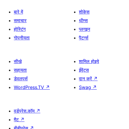
बारे में
शोकेस
समाचार
थीम्स
होस्टिंग
प्लगइन
गोपनीयता
पैटर्न्स
सीखे
शामिल होइये
सहायता
ईवेंट्स
डेवलपर्स
दान करें
↗
WordPress.TV
↗
Swag
↗
वर्डप्रेस.कॉम
↗
मैट
↗
बीबीप्रेस
↗