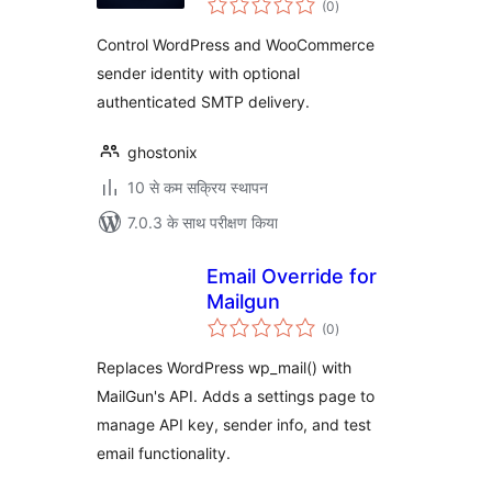
(0
)
दर
Control WordPress and WooCommerce
sender identity with optional
authenticated SMTP delivery.
ghostonix
10 से कम सक्रिय स्थापन
7.0.3 के साथ परीक्षण किया
Email Override for
Mailgun
कुल
(0
)
दर
Replaces WordPress wp_mail() with
MailGun's API. Adds a settings page to
manage API key, sender info, and test
email functionality.