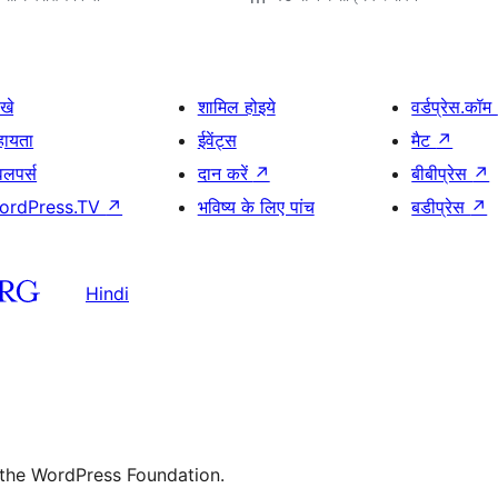
खे
शामिल होइये
वर्डप्रेस.कॉम
हायता
ईवेंट्स
मैट
↗
वलपर्स
दान करें
↗
बीबीप्रेस
↗
ordPress.TV
↗
भविष्य के लिए पांच
बडीप्रेस
↗
Hindi
 the WordPress Foundation.