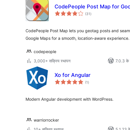
CodePeople Post Map for Go
कुल
(31
)
दर
CodePeople Post Map lets you geotag posts and seamle
Google Maps for a smooth, location-aware experience.
codepeople
3,000+ सक्रिय स्थापन
7.0.3 के 
Xo for Angular
कुल
(1
)
दर
Modern Angular development with WordPress.
warriorrocker
10+ सक्रिय स्थापन
5.1.23 क