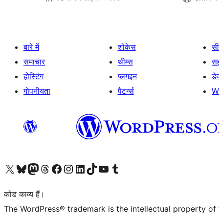
बारे में
शोकेस
सी
समाचार
थीम्स
स
होस्टिंग
प्लगइन
डे
गोपनीयता
पैटर्न्स
W
Visit our X (formerly Twitter) account
हमारे बलुस्की खाते पर जाएँ
Visit our Mastodon account
हमारे थ्रेड्स अकाउंट पर जाएं
हमारे फेसबुक पेज पर जाएँ
हमारे इंस्टाग्राम अकाउंट पर जाएं
हमारे लिंक्डइन खाते पर जाएँ
हमारे टिकटॉक खाते पर जाएँ
हमारे यूट्यूब चैनल पर जाएं
हमारे Tumblr खाते पर जाएँ
कोड काव्य हैं।
The WordPress® trademark is the intellectual property of