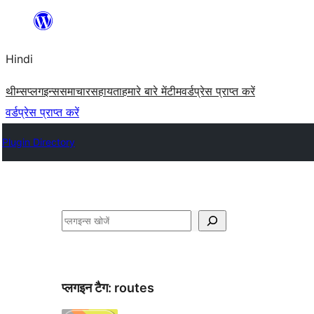
सामग्री
पर
Hindi
जाएं
थीम्स
प्लगइन्स
समाचार
सहायता
हमारे बारे में
टीम
वर्डप्रेस प्राप्त करें
वर्डप्रेस प्राप्त करें
Plugin Directory
खोजें
प्लगइन टैग:
routes