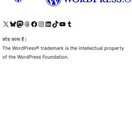
Visit our X (formerly Twitter) account
हमारे बलुस्की खाते पर जाएँ
Visit our Mastodon account
हमारे थ्रेड्स अकाउंट पर जाएं
हमारे फेसबुक पेज पर जाएँ
हमारे इंस्टाग्राम अकाउंट पर जाएं
हमारे लिंक्डइन खाते पर जाएँ
हमारे टिकटॉक खाते पर जाएँ
हमारे यूट्यूब चैनल पर जाएं
हमारे Tumblr खाते पर जाएँ
कोड काव्य हैं।
The WordPress® trademark is the intellectual property
of the WordPress Foundation.