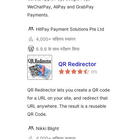
WeChatPay, AliPay and GrabPay
Payments.
HitPay Payment Solutions Pte Ltd
4,000+ सक्रिय स्थापन
6.9.6 के साथ परीक्षण किया
QR Redirector
कुल
(11
)
दर
QR Redirector lets you create a QR code
for a URL on your site, and redirect that
URL anywhere. The result is a reusable
QR Code.
Nikki Blight
4,000+ सक्रिय स्थापन