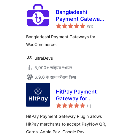
Bangladeshi
Payment Gateways
कुल
– Make Payment
(91
)
दर
Using QR Code
Bangladeshi Payment Gateways for
WooCommerce.
ultraDevs
5,000+ सक्रिय स्थापन
6.9.6 के साथ परीक्षण किया
HitPay Payment
Gateway for
कुल
WooCommerce
(1
)
दर
HitPay Payment Gateway Plugin allows
HitPay merchants to accept PayNow QR,
Cards, Apple Pay, Google Pay,