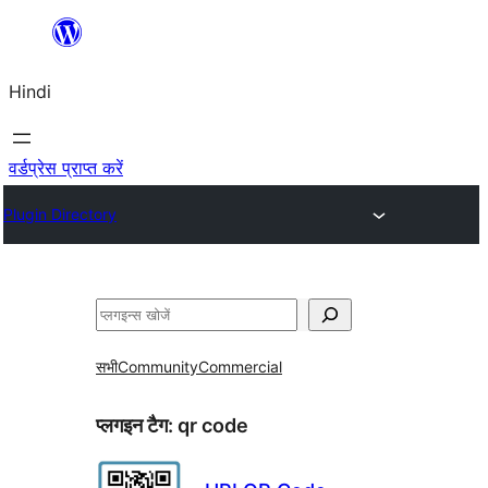
सामग्री
पर
Hindi
जाएं
वर्डप्रेस प्राप्त करें
Plugin Directory
खोजें
सभी
Community
Commercial
प्लगइन टैग:
qr code