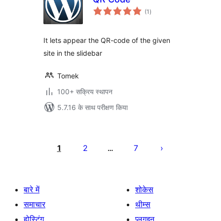
कुल
(1
)
दर
It lets appear the QR-code of the given
site in the slidebar
Tomek
100+ सक्रिय स्थापन
5.7.16 के साथ परीक्षण किया
पोस्ट
पेजिनेशन
1
2
7
…
बारे में
शोकेस
समाचार
थीम्स
होस्टिंग
प्लगइन