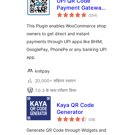
UPI QR Code
Payment Gateway
कुल
for WooCommerce
(254
)
दर
This Plugin enables WooCommerce shop
owners to get direct and instant
payments through UPI apps like BHIM,
GooglePay, PhonePe or any banking UPI
app.
knitpay
20,000+ सक्रिय स्थापन
7.0.3 के साथ परीक्षण किया
Kaya QR Code
Generator
कुल
(38
)
दर
Generate QR Code through Widgets and