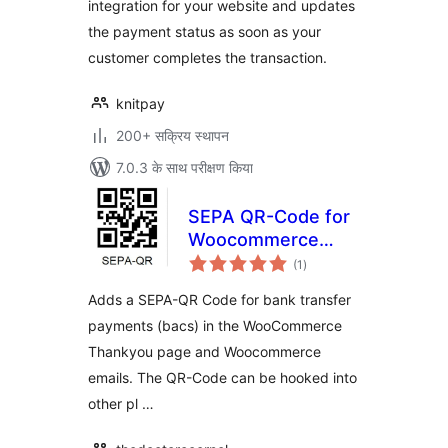
integration for your website and updates
the payment status as soon as your
customer completes the transaction.
knitpay
200+ सक्रिय स्थापन
7.0.3 के साथ परीक्षण किया
SEPA QR-Code for
Woocommerce
कुल
(GDPR-compliant)
(1
)
दर
Adds a SEPA-QR Code for bank transfer
payments (bacs) in the WooCommerce
Thankyou page and Woocommerce
emails. The QR-Code can be hooked into
other pl …