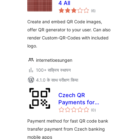
4 All
कुल
(6
)
दर
Create and embed QR Code images,
offer QR generator to your user. Can also
render Custom-QR-Codes with included
logo.
internetloesungen
100+ सक्रिय स्थापन
4.1.0 के साथ परीक्षण किया
Czech QR
Payments for
कुल
WooCommerce
(0
)
दर
Payment method for fast QR code bank
transfer payment from Czech banking
mobile apps