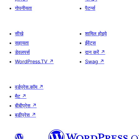
गोपनीयता
पैटर्न्स
सीखे
शामिल होइये
सहायता
ईवेंट्स
डेवलपर्स
दान करें
↗
WordPress.TV
↗
Swag
↗
वर्डप्रेस.कॉम
↗
मैट
↗
बीबीप्रेस
↗
बडीप्रेस
↗