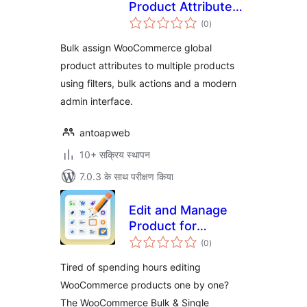
Product Attributes
कुल
for WooCommerce
(0
)
दर
Bulk assign WooCommerce global
product attributes to multiple products
using filters, bulk actions and a modern
admin interface.
antoapweb
10+ सक्रिय स्थापन
7.0.3 के साथ परीक्षण किया
Edit and Manage
Product for
कुल
WooCommerce
(0
)
दर
Tired of spending hours editing
WooCommerce products one by one?
The WooCommerce Bulk & Single