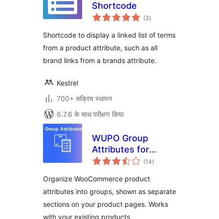
Shortcode
कुल
(3
)
दर
Shortcode to display a linked list of terms
from a product attribute, such as all
brand links from a brands attribute.
Kestrel
700+ सक्रिय स्थापन
6.7.6 के साथ परीक्षण किया
WUPO Group
Attributes for
कुल
WooCommerce
(14
)
दर
Organize WooCommerce product
attributes into groups, shown as separate
sections on your product pages. Works
with your existing products.