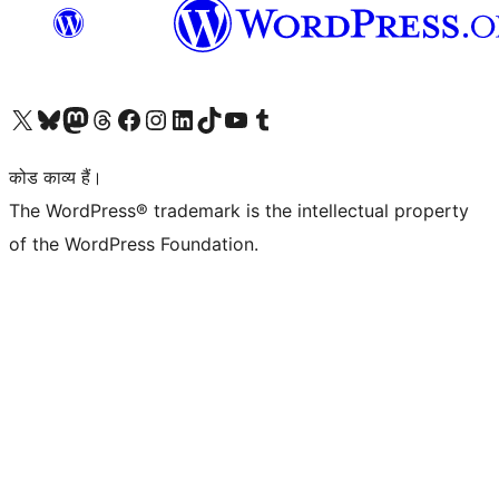
Visit our X (formerly Twitter) account
हमारे बलुस्की खाते पर जाएँ
Visit our Mastodon account
हमारे थ्रेड्स अकाउंट पर जाएं
हमारे फेसबुक पेज पर जाएँ
हमारे इंस्टाग्राम अकाउंट पर जाएं
हमारे लिंक्डइन खाते पर जाएँ
हमारे टिकटॉक खाते पर जाएँ
हमारे यूट्यूब चैनल पर जाएं
हमारे Tumblr खाते पर जाएँ
कोड काव्य हैं।
The WordPress® trademark is the intellectual property
of the WordPress Foundation.