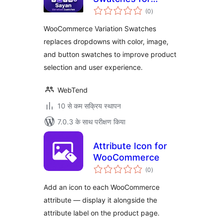
कुल
WooCommerce
(0
)
दर
WooCommerce Variation Swatches
replaces dropdowns with color, image,
and button swatches to improve product
selection and user experience.
WebTend
10 से कम सक्रिय स्थापन
7.0.3 के साथ परीक्षण किया
Attribute Icon for
WooCommerce
कुल
(0
)
दर
Add an icon to each WooCommerce
attribute — display it alongside the
attribute label on the product page.