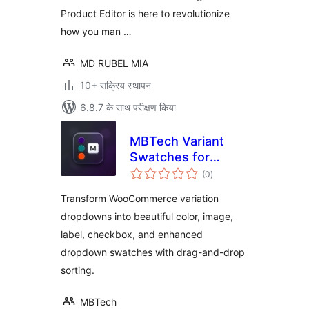
Product Editor is here to revolutionize
how you man …
MD RUBEL MIA
10+ सक्रिय स्थापन
6.8.7 के साथ परीक्षण किया
MBTech Variant
Swatches for
कुल
WooCommerce
(0
)
दर
Transform WooCommerce variation
dropdowns into beautiful color, image,
label, checkbox, and enhanced
dropdown swatches with drag-and-drop
sorting.
MBTech