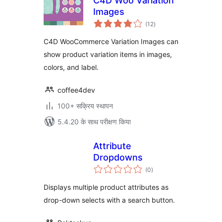
C4D Woo Variation
Images
कुल
(12
)
दर
C4D WooCommerce Variation Images can
show product variation items in images,
colors, and label.
coffee4dev
100+ सक्रिय स्थापन
5.4.20 के साथ परीक्षण किया
Attribute
Dropdowns
कुल
(0
)
दर
Displays multiple product attributes as
drop-down selects with a search button.