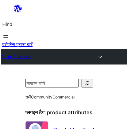
सामग्री
पर
Hindi
जाएं
वर्डप्रेस प्राप्त करें
Plugin Directory
खोजें
सभी
Community
Commercial
प्लगइन टैग:
product attributes