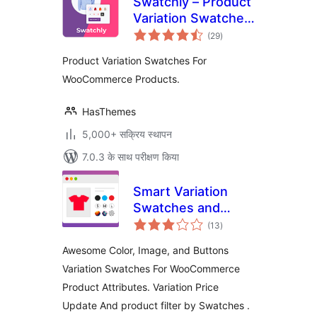
Swatchly – Product
Variation Swatches
कुल
for WooCommerce
(29
)
दर
Product Variation Swatches For
WooCommerce Products.
HasThemes
5,000+ सक्रिय स्थापन
7.0.3 के साथ परीक्षण किया
Smart Variation
Swatches and
कुल
Attribute Filters for
(13
)
दर
WooCommerce
Awesome Color, Image, and Buttons
Variation Swatches For WooCommerce
Product Attributes. Variation Price
Update And product filter by Swatches .