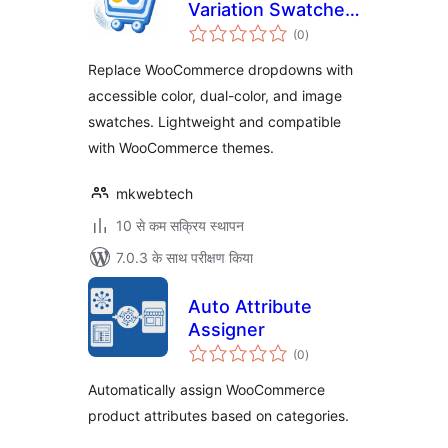
Variation Swatches
कुल
for WooCommerce
(0
)
दर
Replace WooCommerce dropdowns with
accessible color, dual-color, and image
swatches. Lightweight and compatible
with WooCommerce themes.
mkwebtech
10 से कम सक्रिय स्थापन
7.0.3 के साथ परीक्षण किया
Auto Attribute
Assigner
कुल
(0
)
दर
Automatically assign WooCommerce
product attributes based on categories.