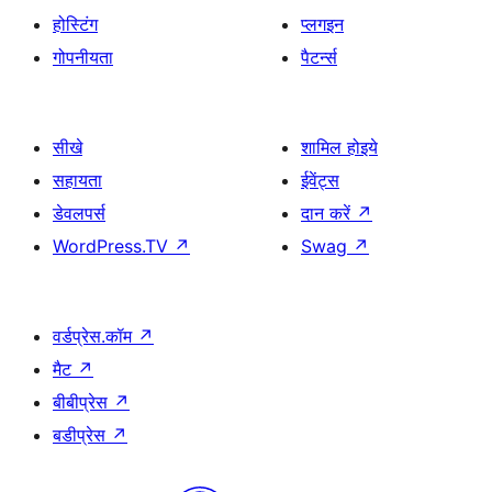
होस्टिंग
प्लगइन
गोपनीयता
पैटर्न्स
सीखे
शामिल होइये
सहायता
ईवेंट्स
डेवलपर्स
दान करें
↗
WordPress.TV
↗
Swag
↗
वर्डप्रेस.कॉम
↗
मैट
↗
बीबीप्रेस
↗
बडीप्रेस
↗