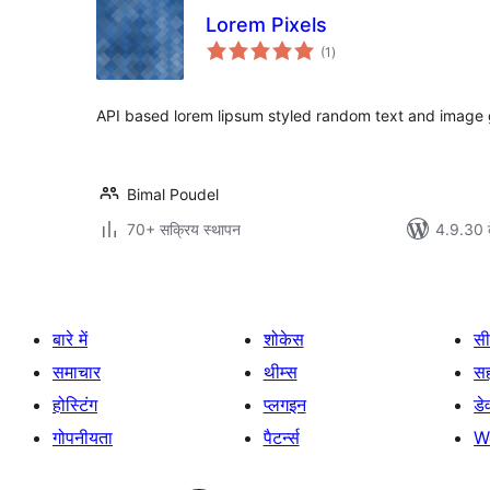
Lorem Pixels
कुल
(1
)
दर
API based lorem lipsum styled random text and image 
Bimal Poudel
70+ सक्रिय स्थापन
4.9.30 क
बारे में
शोकेस
सी
समाचार
थीम्स
स
होस्टिंग
प्लगइन
डे
गोपनीयता
पैटर्न्स
W