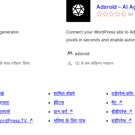
Adsroid – AI A
कु
(0
)
दर
generator.
Connect your WordPress site to Ads
pixels in seconds and enable auto
adsroid
े साथ परीक्षण किया
10 से कम सक्रिय स्थापन
खे
शामिल होइये
वर्डप्रेस.कॉम
हायता
ईवेंट्स
मैट
↗
वलपर्स
दान करें
↗
बीबीप्रेस
↗
ordPress.TV
↗
भविष्य के लिए पांच
बडीप्रेस
↗