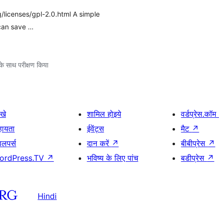
/licenses/gpl-2.0.html A simple
 can save …
े साथ परीक्षण किया
खे
शामिल होइये
वर्डप्रेस.कॉम
हायता
ईवेंट्स
मैट
↗
वलपर्स
दान करें
↗
बीबीप्रेस
↗
ordPress.TV
↗
भविष्य के लिए पांच
बडीप्रेस
↗
Hindi