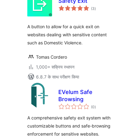
Safety Exit
कुल
(3
)
दर
A button to allow for a quick exit on
websites dealing with sensitive content
such as Domestic Violence.
Tomas Cordero
1,000+ सक्रिय स्थापन
6.8.7 के साथ परीक्षण किया
EVelum Safe
Browsing
कुल
(0
)
दर
A comprehensive safety exit system with
customizable buttons and safe-browsing
enforcement for sensitive websites.