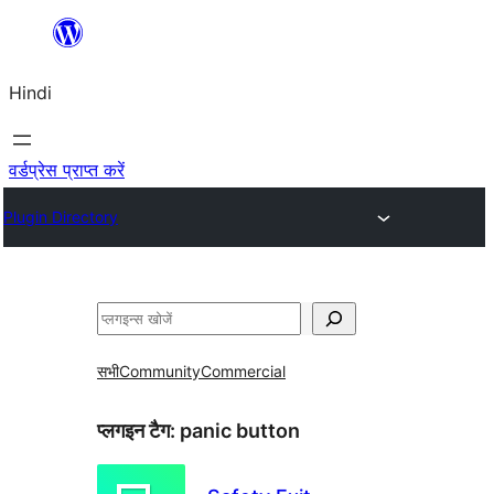
सामग्री
पर
Hindi
जाएं
वर्डप्रेस प्राप्त करें
Plugin Directory
खोजें
सभी
Community
Commercial
प्लगइन टैग:
panic button