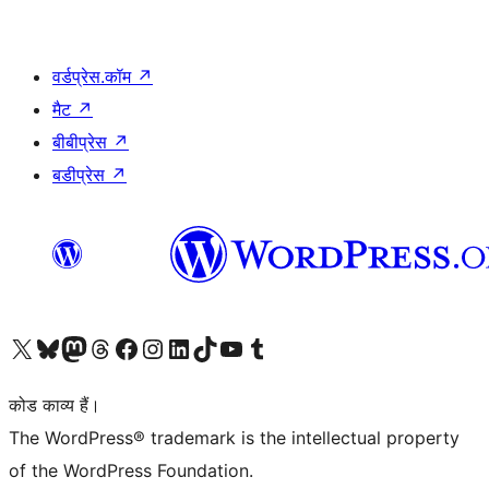
वर्डप्रेस.कॉम
↗
मैट
↗
बीबीप्रेस
↗
बडीप्रेस
↗
Visit our X (formerly Twitter) account
हमारे बलुस्की खाते पर जाएँ
Visit our Mastodon account
हमारे थ्रेड्स अकाउंट पर जाएं
हमारे फेसबुक पेज पर जाएँ
हमारे इंस्टाग्राम अकाउंट पर जाएं
हमारे लिंक्डइन खाते पर जाएँ
हमारे टिकटॉक खाते पर जाएँ
हमारे यूट्यूब चैनल पर जाएं
हमारे Tumblr खाते पर जाएँ
कोड काव्य हैं।
The WordPress® trademark is the intellectual property
of the WordPress Foundation.