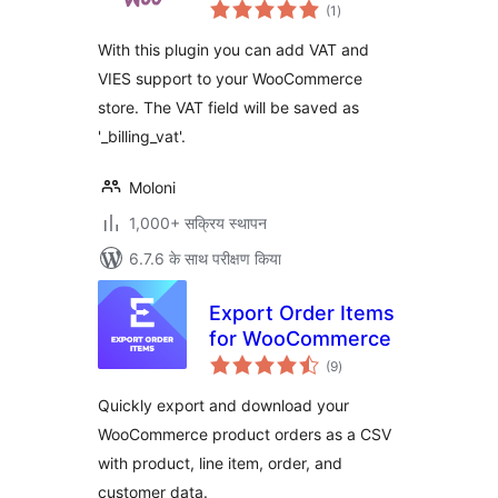
कुल
(1
)
दर
With this plugin you can add VAT and
VIES support to your WooCommerce
store. The VAT field will be saved as
'_billing_vat'.
Moloni
1,000+ सक्रिय स्थापन
6.7.6 के साथ परीक्षण किया
Export Order Items
for WooCommerce
कुल
(9
)
दर
Quickly export and download your
WooCommerce product orders as a CSV
with product, line item, order, and
customer data.