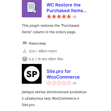
WC Restore the
Purchased Items
कुल
Column in Orders
(8
)
दर
Page
This plugin restores the “Purchased
Items” column in the orders page.
theorcawp
200+ सक्रिय स्थापन
6.8.7 के साथ परीक्षण किया
Site.pro for
WooCommerce
कुल
(0
)
दर
Įskiepis skirtas sinchronizuoti produktus
ir užsakymus tarp WooCommerce ir
Site.pro.