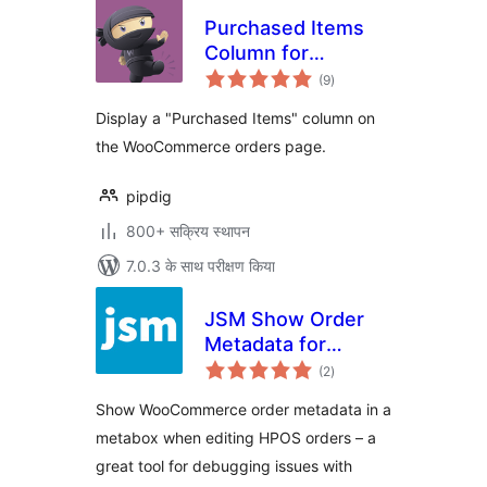
Purchased Items
Column for
कुल
WooCommerce
(9
)
दर
Orders
Display a "Purchased Items" column on
the WooCommerce orders page.
pipdig
800+ सक्रिय स्थापन
7.0.3 के साथ परीक्षण किया
JSM Show Order
Metadata for
कुल
WooCommerce
(2
)
दर
HPOS
Show WooCommerce order metadata in a
metabox when editing HPOS orders – a
great tool for debugging issues with