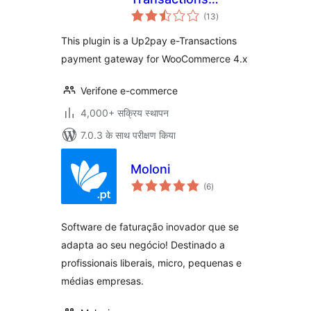
कुल
WooCommerce
(13
)
दर
Payment Gateway
This plugin is a Up2pay e-Transactions
payment gateway for WooCommerce 4.x
Verifone e-commerce
4,000+ सक्रिय स्थापन
7.0.3 के साथ परीक्षण किया
Moloni
कुल
(6
)
दर
Software de faturação inovador que se
adapta ao seu negócio! Destinado a
profissionais liberais, micro, pequenas e
médias empresas.