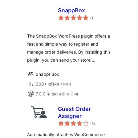
SnappBox
कुल
(1
)
दर
The SnappBox WordPress plugin offers a
fast and simple way to register and
manage order deliveries. By installing this
plugin, you can send your store …
Snapp! Box
300+ सक्रिय स्थापन
7.0.0 के साथ परीक्षण किया
Guest Order
Assigner
कुल
(5
)
दर
Automatically attaches WooCommerce