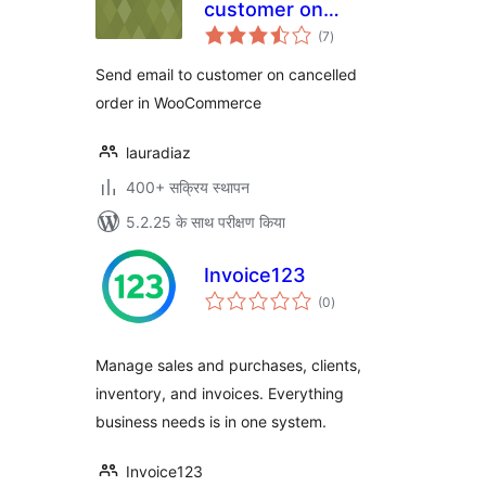
customer on
कुल
cancelled order in
(7
)
दर
WooCommerce
Send email to customer on cancelled
order in WooCommerce
lauradiaz
400+ सक्रिय स्थापन
5.2.25 के साथ परीक्षण किया
Invoice123
कुल
(0
)
दर
Manage sales and purchases, clients,
inventory, and invoices. Everything
business needs is in one system.
Invoice123