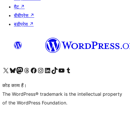
मैट
↗
बीबीप्रेस
↗
बडीप्रेस
↗
Visit our X (formerly Twitter) account
हमारे बलुस्की खाते पर जाएँ
Visit our Mastodon account
हमारे थ्रेड्स अकाउंट पर जाएं
हमारे फेसबुक पेज पर जाएँ
हमारे इंस्टाग्राम अकाउंट पर जाएं
हमारे लिंक्डइन खाते पर जाएँ
हमारे टिकटॉक खाते पर जाएँ
हमारे यूट्यूब चैनल पर जाएं
हमारे Tumblr खाते पर जाएँ
कोड काव्य हैं।
The WordPress® trademark is the intellectual property
of the WordPress Foundation.