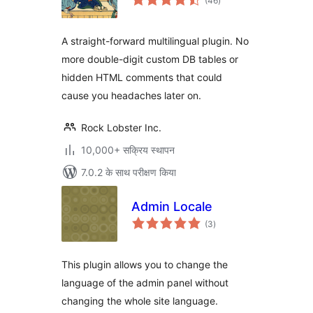
(46
)
दर
A straight-forward multilingual plugin. No
more double-digit custom DB tables or
hidden HTML comments that could
cause you headaches later on.
Rock Lobster Inc.
10,000+ सक्रिय स्थापन
7.0.2 के साथ परीक्षण किया
Admin Locale
कुल
(3
)
दर
This plugin allows you to change the
language of the admin panel without
changing the whole site language.