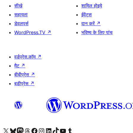
सीखे
शामिल होइये
सहायता
ईवेंट्स
डेवलपर्स
दान करें
↗
WordPress.TV
↗
भविष्य के लिए पांच
वर्डप्रेस.कॉम
↗
मैट
↗
बीबीप्रेस
↗
बडीप्रेस
↗
Visit our X (formerly Twitter) account
हमारे बलुस्की खाते पर जाएँ
Visit our Mastodon account
हमारे थ्रेड्स अकाउंट पर जाएं
हमारे फेसबुक पेज पर जाएँ
हमारे इंस्टाग्राम अकाउंट पर जाएं
हमारे लिंक्डइन खाते पर जाएँ
हमारे टिकटॉक खाते पर जाएँ
हमारे यूट्यूब चैनल पर जाएं
हमारे Tumblr खाते पर जाएँ