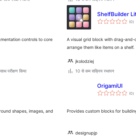
ShelfBuilder Li
कु
(0
)
दर
mentation controls to core
A visual grid block with drag-and
arrange them like items on a shelf.
jkolodziej
साथ परीक्षण किया
10 से कम सक्रिय स्थापन
OrigamiUI
कु
(0
)
दर
ground shapes, images, and
Provides custom blocks for buildin
designupjp