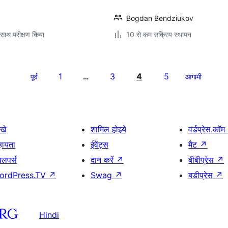
Bogdan Bendziukov
साथ परीक्षण किया
10 से कम सक्रिय स्थापन
1
3
4
5
पूर्व
…
आगामी
खे
शामिल होइये
वर्डप्रेस.कॉम
हायता
ईवेंट्स
मैट
↗
वलपर्स
दान करें
↗
बीबीप्रेस
↗
ordPress.TV
↗
Swag
↗
बडीप्रेस
↗
Hindi