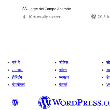
Jorge del Campo Andrade
10 से कम सक्रिय स्थापन
7.0.3 के 
पोस्ट
पेजिनेशन
बारे में
शोकेस
सी
समाचार
थीम्स
स
होस्टिंग
प्लगइन
डे
गोपनीयता
पैटर्न्स
W