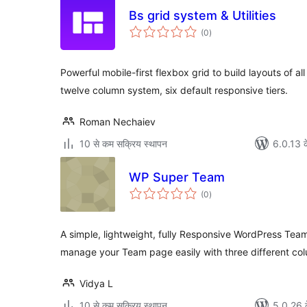
Bs grid system & Utilities
कुल
(0
)
दर
Powerful mobile-first flexbox grid to build layouts of a
twelve column system, six default responsive tiers.
Roman Nechaiev
10 से कम सक्रिय स्थापन
6.0.13 क
WP Super Team
कुल
(0
)
दर
A simple, lightweight, fully Responsive WordPress Team
manage your Team page easily with three different co
Vidya L
10 से कम सक्रिय स्थापन
5.0.26 क