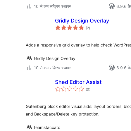
10 से कम सक्रिय स्थापन
6.9.6 के
Gridly Design Overlay
कुल
(2
)
दर
Adds a responsive grid overlay to help check WordPre
Gridly Design Overlay
10 से कम सक्रिय स्थापन
6.9.6 के
Shed Editor Assist
कुल
(0
)
दर
Gutenberg block editor visual aids: layout borders, blo
and Backspace/Delete key protection.
teamstaccato