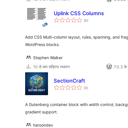
Uplink CSS Columns
कुल
(0
)
दर
Add CSS Multi-column layout, rules, spanning, and frag
WordPress blocks.
Stephen Walker
10 से कम सक्रिय स्थापन
7.0.3 के 
SectionCraft
कुल
(0
)
दर
A Gutenberg container block with width control, back
gradient support.
haroondev