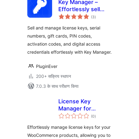
Key Manager –
Effortlessly sell
कुल
license keys, game
(3
)
दर
keys, pin codes,
Sell and manage license keys, serial
gift cards, and
numbers, gift cards, PIN codes,
more with
activation codes, and digital access
WooCommerce
credentials effortlessly with Key Manager.
PluginEver
200+ सक्रिय स्थापन
7.0.3 के साथ परीक्षण किया
License Key
Manager for
कुल
WooCommerce
(0
)
दर
Effortlessly manage license keys for your
WooCommerce products, allowing you to