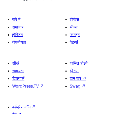
बारे में
शोकेस
समाचार
थीम्स
होस्टिंग
प्लगइन
गोपनीयता
पैटर्न्स
सीखे
शामिल होइये
सहायता
ईवेंट्स
डेवलपर्स
दान करें
↗
WordPress.TV
↗
Swag
↗
वर्डप्रेस.कॉम
↗