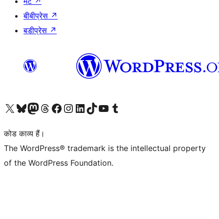
मैट
↗
बीबीप्रेस
↗
बडीप्रेस
↗
Visit our X (formerly Twitter) account
हमारे बलुस्की खाते पर जाएँ
Visit our Mastodon account
हमारे थ्रेड्स अकाउंट पर जाएं
हमारे फेसबुक पेज पर जाएँ
हमारे इंस्टाग्राम अकाउंट पर जाएं
हमारे लिंक्डइन खाते पर जाएँ
हमारे टिकटॉक खाते पर जाएँ
हमारे यूट्यूब चैनल पर जाएं
हमारे Tumblr खाते पर जाएँ
कोड काव्य हैं।
The WordPress® trademark is the intellectual property
of the WordPress Foundation.