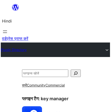
सामग्री
पर
Hindi
जाएं
वर्डप्रेस प्राप्त करें
Plugin Directory
खोजें
सभी
Community
Commercial
प्लगइन टैग:
key manager