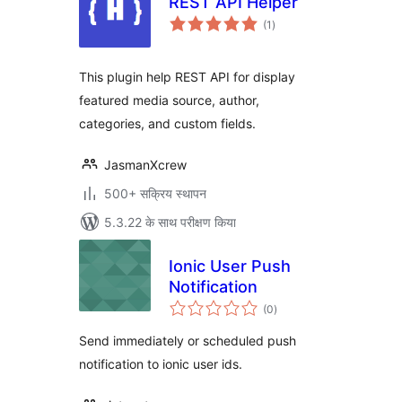
REST API Helper
कुल
(1
)
दर
This plugin help REST API for display
featured media source, author,
categories, and custom fields.
JasmanXcrew
500+ सक्रिय स्थापन
5.3.22 के साथ परीक्षण किया
Ionic User Push
Notification
कुल
(0
)
दर
Send immediately or scheduled push
notification to ionic user ids.