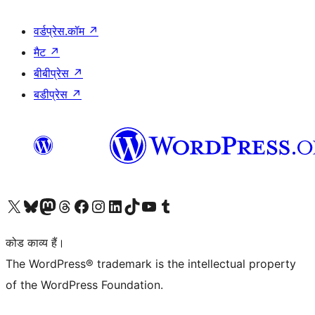
वर्डप्रेस.कॉम
↗
मैट
↗
बीबीप्रेस
↗
बडीप्रेस
↗
Visit our X (formerly Twitter) account
हमारे बलुस्की खाते पर जाएँ
Visit our Mastodon account
हमारे थ्रेड्स अकाउंट पर जाएं
हमारे फेसबुक पेज पर जाएँ
हमारे इंस्टाग्राम अकाउंट पर जाएं
हमारे लिंक्डइन खाते पर जाएँ
हमारे टिकटॉक खाते पर जाएँ
हमारे यूट्यूब चैनल पर जाएं
हमारे Tumblr खाते पर जाएँ
कोड काव्य हैं।
The WordPress® trademark is the intellectual property
of the WordPress Foundation.