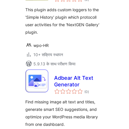
दर
This plugin adds custom loggers to the
'Simple History' plugin which protocoll
user activities for the 'NextGEN Gallery'
plugin.
wpo-HR
10+ सक्रिय स्थापन
5.9.13 के साथ परीक्षण किया
Adbear Alt Text
Generator
कुल
(0
)
दर
Find missing image alt text and titles,
generate smart SEO suggestions, and
optimize your WordPress media library
from one dashboard.