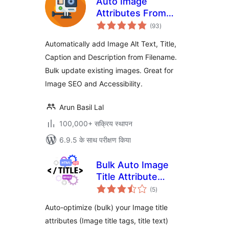
Auto Image
Attributes From
कुल
Filename With Bulk
(93
)
दर
Updater (Add Alt
Automatically add Image Alt Text, Title,
Text, Image Title
Caption and Description from Filename.
For Image SEO)
Bulk update existing images. Great for
Image SEO and Accessibility.
Arun Basil Lal
100,000+ सक्रिय स्थापन
6.9.5 के साथ परीक्षण किया
Bulk Auto Image
Title Attribute
कुल
(Image Title tag)
(5
)
दर
optimizer (Image
Auto-optimize (bulk) your Image title
SEO)
attributes (Image title tags, title text)