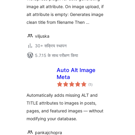
image alt attribute. On image upload, if
alt attribute is empty: Generates image
clean title from filename Then …
viljuska
30+ सक्रिय स्थापन
5.7.15 के साथ परीक्षण किया
Auto Alt Image
Meta
कुल
(1
)
दर
Automatically adds missing ALT and
TITLE attributes to images in posts,
pages, and featured images — without
modifying your database.
pankajchopra