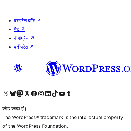
वर्डप्रेस.कॉम
↗
मैट
↗
बीबीप्रेस
↗
बडीप्रेस
↗
Visit our X (formerly Twitter) account
हमारे बलुस्की खाते पर जाएँ
Visit our Mastodon account
हमारे थ्रेड्स अकाउंट पर जाएं
हमारे फेसबुक पेज पर जाएँ
हमारे इंस्टाग्राम अकाउंट पर जाएं
हमारे लिंक्डइन खाते पर जाएँ
हमारे टिकटॉक खाते पर जाएँ
हमारे यूट्यूब चैनल पर जाएं
हमारे Tumblr खाते पर जाएँ
कोड काव्य हैं।
The WordPress® trademark is the intellectual property
of the WordPress Foundation.