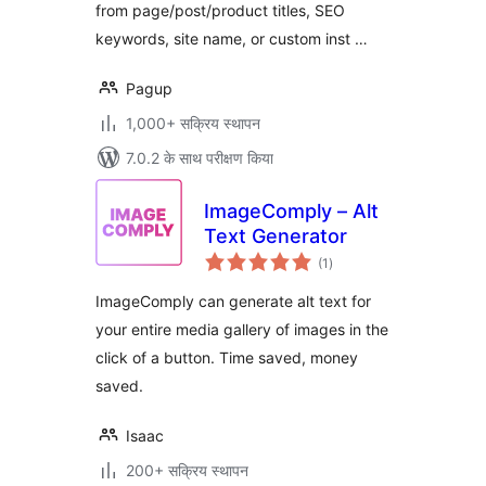
from page/post/product titles, SEO
keywords, site name, or custom inst …
Pagup
1,000+ सक्रिय स्थापन
7.0.2 के साथ परीक्षण किया
ImageComply – Alt
Text Generator
कुल
(1
)
दर
ImageComply can generate alt text for
your entire media gallery of images in the
click of a button. Time saved, money
saved.
Isaac
200+ सक्रिय स्थापन