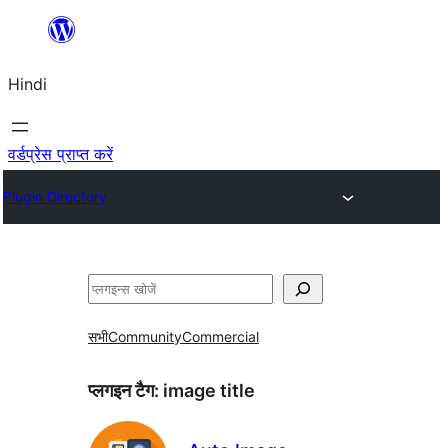
सामग्री
पर
Hindi
जाएं
वर्डप्रेस प्राप्त करें
Plugin Directory
खोजें
सभी
Community
Commercial
प्लगइन टैग:
image title