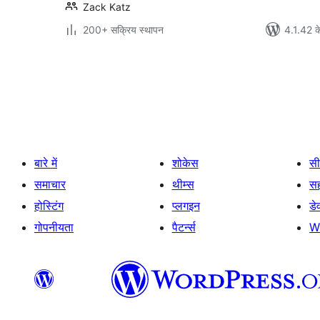
Zack Katz
200+ सक्रिय स्थापन
4.1.42 क
पोस्ट
पेजिनेशन
बारे में
शोकेस
सी
समाचार
थीम्स
स
होस्टिंग
प्लगइन
डे
गोपनीयता
पैटर्न्स
W