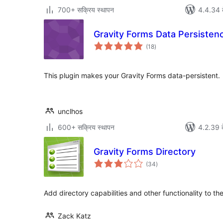
700+ सक्रिय स्थापन
4.4.34 क
Gravity Forms Data Persiste
कुल
(18
)
दर
This plugin makes your Gravity Forms data-persistent.
unclhos
600+ सक्रिय स्थापन
4.2.39 क
Gravity Forms Directory
कुल
(34
)
दर
Add directory capabilities and other functionality to th
Zack Katz