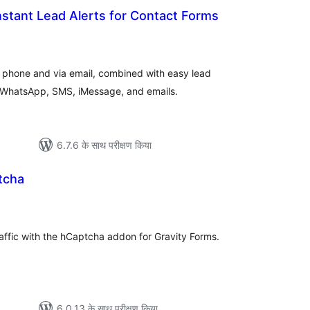
nstant Lead Alerts for Contact Forms
ल
r phone and via email, combined with easy lead
 WhatsApp, SMS, iMessage, and emails.
6.7.6 के साथ परीक्षण किया
tcha
ल
affic with the hCaptcha addon for Gravity Forms.
6.0.13 के साथ परीक्षण किया