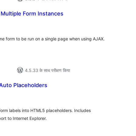
 Multiple Form Instances
कुल
दर
ame form to be run on a single page when using AJAX.
4.5.33 के साथ परीक्षण किया
 Auto Placeholders
ल
 Form labels into HTML5 placeholders. Includes
rt to Internet Explorer.