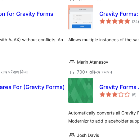
on for Gravity Forms
Gravity Forms:
(24
)
ith AJAX) without conflicts. An
Allows multiple instances of the s
Marin Atanasov
 साथ परीक्षण किया
700+ सक्रिय स्थापन
tarea For (Gravity Forms)
Gravity Forms
कु
(5
)
दर
Automatically converts all Gravity
Modernizr to add placeholder suppo
Josh Davis