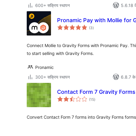
600+ सक्रिय स्थापन
5.6.18 क
Pronamic Pay with Mollie for 
कुल
(3
)
दर
Connect Mollie to Gravity Forms with Pronamic Pay. This
to start selling with Gravity Forms.
Pronamic
300+ सक्रिय स्थापन
6.8.7 के
Contact Form 7 Gravity Forms
कुल
(15
)
दर
Convert Contact Form 7 forms into Gravity Forms forms