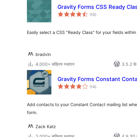
Gravity Forms CSS Ready Clas
कुल
(10
)
दर
Easily select a CSS "Ready Class" for your fields withi
bradvin
4,000+ सक्रिय स्थापन
3.5.2 के
Gravity Forms Constant Cont
कुल
(14
)
दर
Add contacts to your Constant Contact mailing list wh
form.
Zack Katz
3,000+ सक्रिय स्थापन
4.9.30 क