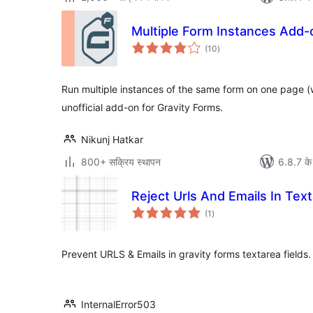
Multiple Form Instances Add-
कुल
(10
)
दर
Run multiple instances of the same form on one page (w
unofficial add-on for Gravity Forms.
Nikunj Hatkar
800+ सक्रिय स्थापन
6.8.7 के
Reject Urls And Emails In Tex
कुल
(1
)
दर
Prevent URLS & Emails in gravity forms textarea fields.
InternalError503