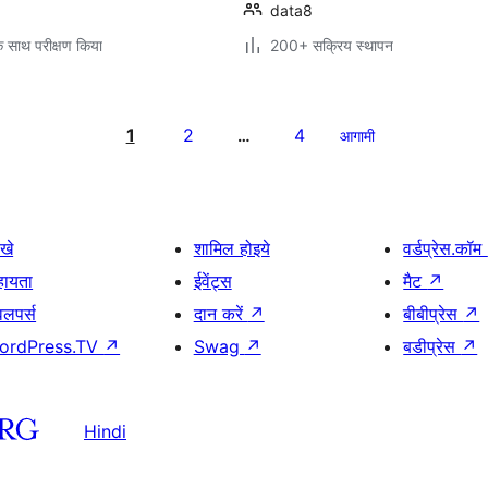
data8
े साथ परीक्षण किया
200+ सक्रिय स्थापन
1
2
4
…
आगामी
खे
शामिल होइये
वर्डप्रेस.कॉम
हायता
ईवेंट्स
मैट
↗
वलपर्स
दान करें
↗
बीबीप्रेस
↗
ordPress.TV
↗
Swag
↗
बडीप्रेस
↗
Hindi