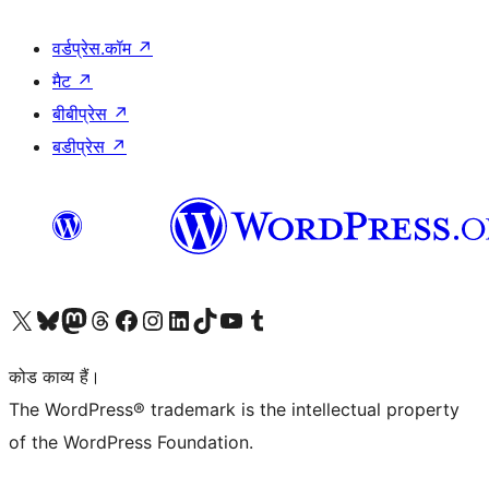
वर्डप्रेस.कॉम
↗
मैट
↗
बीबीप्रेस
↗
बडीप्रेस
↗
Visit our X (formerly Twitter) account
हमारे बलुस्की खाते पर जाएँ
Visit our Mastodon account
हमारे थ्रेड्स अकाउंट पर जाएं
हमारे फेसबुक पेज पर जाएँ
हमारे इंस्टाग्राम अकाउंट पर जाएं
हमारे लिंक्डइन खाते पर जाएँ
हमारे टिकटॉक खाते पर जाएँ
हमारे यूट्यूब चैनल पर जाएं
हमारे Tumblr खाते पर जाएँ
कोड काव्य हैं।
The WordPress® trademark is the intellectual property
of the WordPress Foundation.