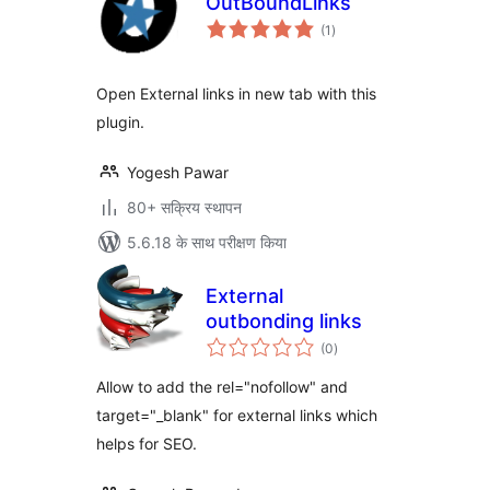
OutBoundLinks
कुल
(1
)
दर
Open External links in new tab with this
plugin.
Yogesh Pawar
80+ सक्रिय स्थापन
5.6.18 के साथ परीक्षण किया
External
outbonding links
कुल
(0
)
दर
Allow to add the rel="nofollow" and
target="_blank" for external links which
helps for SEO.