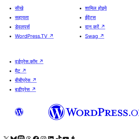
सीखे
शामिल होइये
सहायता
ईवेंट्स
डेवलपर्स
दान करें
↗
WordPress.TV
↗
Swag
↗
वर्डप्रेस.कॉम
↗
मैट
↗
बीबीप्रेस
↗
बडीप्रेस
↗
Visit our X (formerly Twitter) account
हमारे बलुस्की खाते पर जाएँ
Visit our Mastodon account
हमारे थ्रेड्स अकाउंट पर जाएं
हमारे फेसबुक पेज पर जाएँ
हमारे इंस्टाग्राम अकाउंट पर जाएं
हमारे लिंक्डइन खाते पर जाएँ
हमारे टिकटॉक खाते पर जाएँ
हमारे यूट्यूब चैनल पर जाएं
हमारे Tumblr खाते पर जाएँ