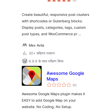
(2
)
दर
Create beautiful, responsive post clusters
with shortcodes or Gutenberg blocks.
Display posts, categories, tags, custom
post types, and WooCommerce pr …
Mex Avila
30+ सक्रिय स्थापन
6.9.6 के साथ परीक्षण किया
Awesome Google
Maps
कुल
(0
)
दर
Awesome Google Maps plugin makes it
EASY to add Google Map on your
website. No Coding, No Setup.