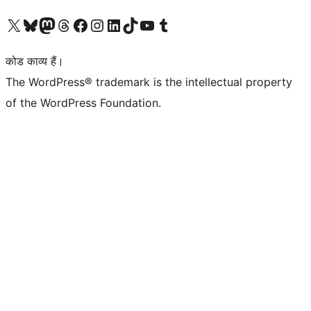
Visit our X (formerly Twitter) account
हमारे बलुस्की खाते पर जाएँ
Visit our Mastodon account
हमारे थ्रेड्स अकाउंट पर जाएं
हमारे फेसबुक पेज पर जाएँ
हमारे इंस्टाग्राम अकाउंट पर जाएं
हमारे लिंक्डइन खाते पर जाएँ
हमारे टिकटॉक खाते पर जाएँ
हमारे यूट्यूब चैनल पर जाएं
हमारे Tumblr खाते पर जाएँ
कोड काव्य हैं।
The WordPress® trademark is the intellectual property
of the WordPress Foundation.