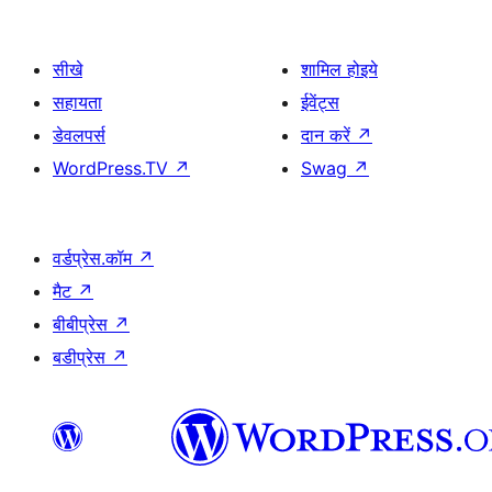
सीखे
शामिल होइये
सहायता
ईवेंट्स
डेवलपर्स
दान करें
↗
WordPress.TV
↗
Swag
↗
वर्डप्रेस.कॉम
↗
मैट
↗
बीबीप्रेस
↗
बडीप्रेस
↗