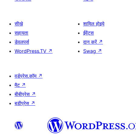
सीखे
शामिल होइये
सहायता
ईवेंट्स
डेवलपर्स
दान करें
↗
WordPress.TV
↗
Swag
↗
वर्डप्रेस.कॉम
↗
मैट
↗
बीबीप्रेस
↗
बडीप्रेस
↗