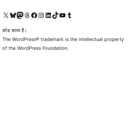
Visit our X (formerly Twitter) account
हमारे बलुस्की खाते पर जाएँ
Visit our Mastodon account
हमारे थ्रेड्स अकाउंट पर जाएं
हमारे फेसबुक पेज पर जाएँ
हमारे इंस्टाग्राम अकाउंट पर जाएं
हमारे लिंक्डइन खाते पर जाएँ
हमारे टिकटॉक खाते पर जाएँ
हमारे यूट्यूब चैनल पर जाएं
हमारे Tumblr खाते पर जाएँ
कोड काव्य हैं।
The WordPress® trademark is the intellectual property
of the WordPress Foundation.