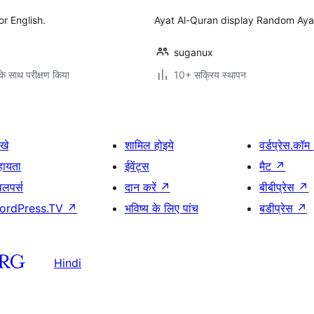
r English.
Ayat Al-Quran display Random Ayat
suganux
े साथ परीक्षण किया
10+ सक्रिय स्थापन
खे
शामिल होइये
वर्डप्रेस.कॉम
हायता
ईवेंट्स
मैट
↗
वलपर्स
दान करें
↗
बीबीप्रेस
↗
ordPress.TV
↗
भविष्य के लिए पांच
बडीप्रेस
↗
Hindi