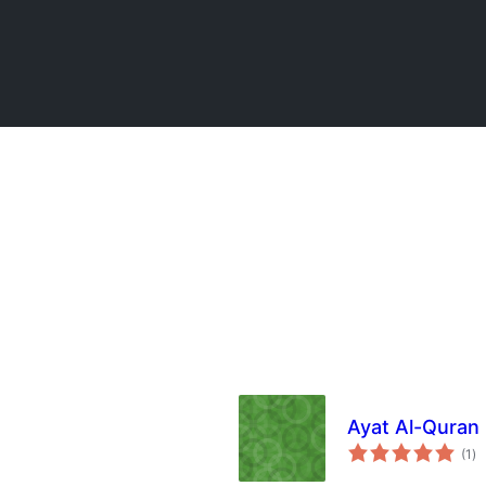
Ayat Al-Quran
कु
(1
)
दर