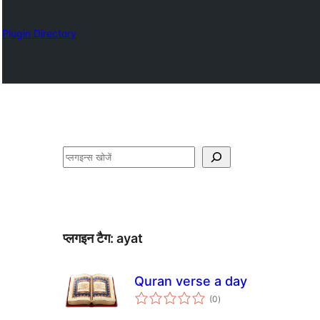
Plugin Directory
खोजें
प्लगइन टैग:
ayat
Quran verse a day
कुल
(0
)
दर