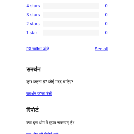
4 stars
0
5-
0
3 stars
0
star
4-
0
review
2 stars
0
star
3-
0
reviews
1 star
0
star
2-
0
reviews
star
1-
reviews
मेरी समीक्षा जोड़ें
See all
reviews
star
reviews
समर्थन
कुछ कहना है? कोई मदद चाहिए?
समर्थन फोरम देखें
रिपोर्ट
क्या इस थीम में मुख्य समस्याएं हैं?