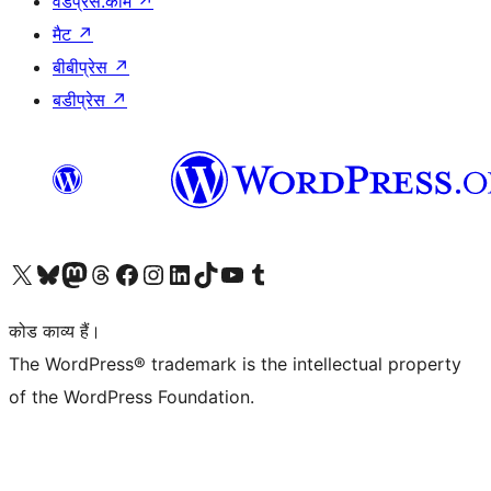
वर्डप्रेस.कॉम
↗
मैट
↗
बीबीप्रेस
↗
बडीप्रेस
↗
Visit our X (formerly Twitter) account
हमारे बलुस्की खाते पर जाएँ
Visit our Mastodon account
हमारे थ्रेड्स अकाउंट पर जाएं
हमारे फेसबुक पेज पर जाएँ
हमारे इंस्टाग्राम अकाउंट पर जाएं
हमारे लिंक्डइन खाते पर जाएँ
हमारे टिकटॉक खाते पर जाएँ
हमारे यूट्यूब चैनल पर जाएं
हमारे Tumblr खाते पर जाएँ
कोड काव्य हैं।
The WordPress® trademark is the intellectual property
of the WordPress Foundation.