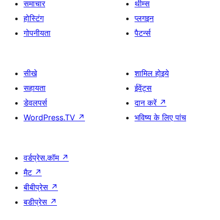
समाचार
थीम्स
होस्टिंग
प्लगइन
गोपनीयता
पैटर्न्स
सीखे
शामिल होइये
सहायता
ईवेंट्स
डेवलपर्स
दान करें
↗
WordPress.TV
↗
भविष्य के लिए पांच
वर्डप्रेस.कॉम
↗
मैट
↗
बीबीप्रेस
↗
बडीप्रेस
↗