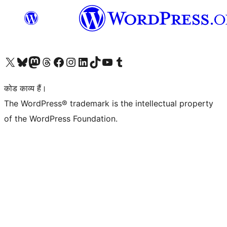
Visit our X (formerly Twitter) account
हमारे बलुस्की खाते पर जाएँ
Visit our Mastodon account
हमारे थ्रेड्स अकाउंट पर जाएं
हमारे फेसबुक पेज पर जाएँ
हमारे इंस्टाग्राम अकाउंट पर जाएं
हमारे लिंक्डइन खाते पर जाएँ
हमारे टिकटॉक खाते पर जाएँ
हमारे यूट्यूब चैनल पर जाएं
हमारे Tumblr खाते पर जाएँ
कोड काव्य हैं।
The WordPress® trademark is the intellectual property
of the WordPress Foundation.