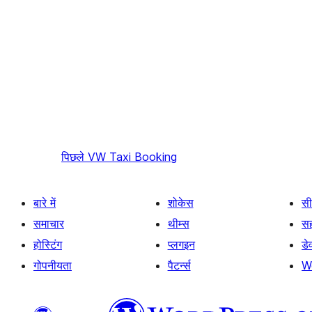
पिछले
VW Taxi Booking
बारे में
शोकेस
सी
समाचार
थीम्स
स
होस्टिंग
प्लगइन
डे
गोपनीयता
पैटर्न्स
W