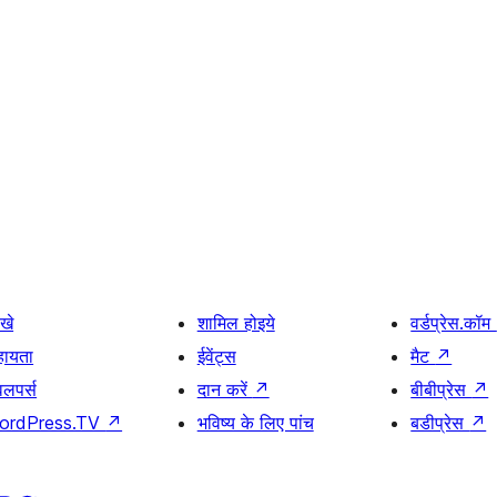
खे
शामिल होइये
वर्डप्रेस.कॉम
हायता
ईवेंट्स
मैट
↗
वलपर्स
दान करें
↗
बीबीप्रेस
↗
ordPress.TV
↗
भविष्य के लिए पांच
बडीप्रेस
↗