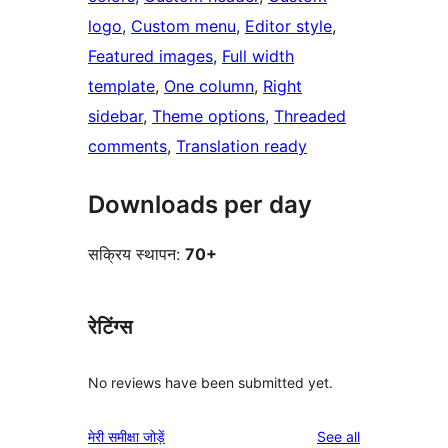
logo
, 
Custom menu
, 
Editor style
, 
Featured images
, 
Full width
template
, 
One column
, 
Right
sidebar
, 
Theme options
, 
Threaded
comments
, 
Translation ready
Downloads per day
सक्रिय स्थापन:
70+
रेटिंग्स
No reviews have been submitted yet.
reviews
मेरी समीक्षा जोड़ें
See all