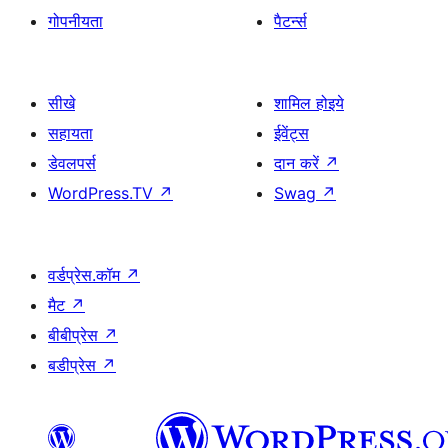
गोपनीयता
पैटर्न्स
सीखे
शामिल होइये
सहायता
ईवेंट्स
डेवलपर्स
दान करें
↗
WordPress.TV
↗
Swag
↗
वर्डप्रेस.कॉम
↗
मैट
↗
बीबीप्रेस
↗
बडीप्रेस
↗