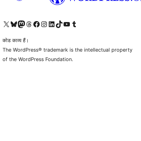
Visit our X (formerly Twitter) account
हमारे बलुस्की खाते पर जाएँ
Visit our Mastodon account
हमारे थ्रेड्स अकाउंट पर जाएं
हमारे फेसबुक पेज पर जाएँ
हमारे इंस्टाग्राम अकाउंट पर जाएं
हमारे लिंक्डइन खाते पर जाएँ
हमारे टिकटॉक खाते पर जाएँ
हमारे यूट्यूब चैनल पर जाएं
हमारे Tumblr खाते पर जाएँ
कोड काव्य हैं।
The WordPress® trademark is the intellectual property
of the WordPress Foundation.