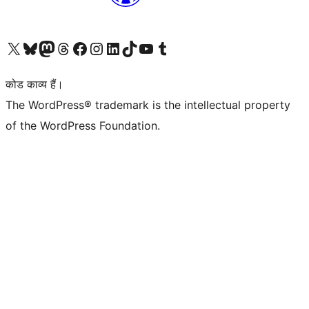
Visit our X (formerly Twitter) account
हमारे बलुस्की खाते पर जाएँ
Visit our Mastodon account
हमारे थ्रेड्स अकाउंट पर जाएं
हमारे फेसबुक पेज पर जाएँ
हमारे इंस्टाग्राम अकाउंट पर जाएं
हमारे लिंक्डइन खाते पर जाएँ
हमारे टिकटॉक खाते पर जाएँ
हमारे यूट्यूब चैनल पर जाएं
हमारे Tumblr खाते पर जाएँ
कोड काव्य हैं।
The WordPress® trademark is the intellectual property
of the WordPress Foundation.