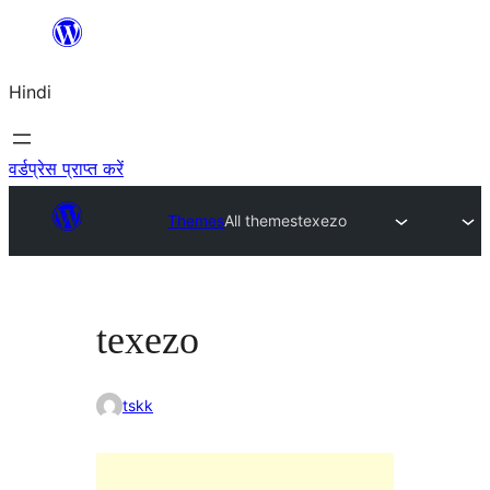
सामग्री
पर
Hindi
जाएं
वर्डप्रेस प्राप्त करें
Themes
All themes
texezo
texezo
tskk