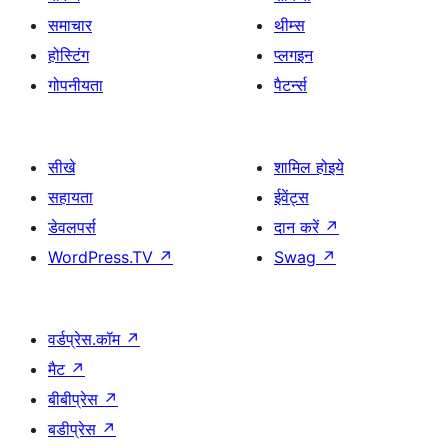
समाचार
थीम्स
होस्टिंग
प्लगइन
गोपनीयता
पैटर्न्स
सीखे
शामिल होइये
सहायता
ईवेंट्स
डेवलपर्स
दान करें
↗
WordPress.TV
↗
Swag
↗
वर्डप्रेस.कॉम
↗
मैट
↗
बीबीप्रेस
↗
बडीप्रेस
↗