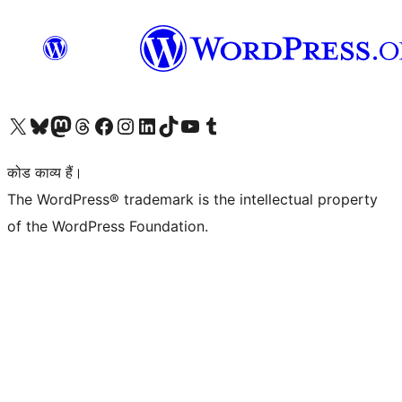
Visit our X (formerly Twitter) account
हमारे बलुस्की खाते पर जाएँ
Visit our Mastodon account
हमारे थ्रेड्स अकाउंट पर जाएं
हमारे फेसबुक पेज पर जाएँ
हमारे इंस्टाग्राम अकाउंट पर जाएं
हमारे लिंक्डइन खाते पर जाएँ
हमारे टिकटॉक खाते पर जाएँ
हमारे यूट्यूब चैनल पर जाएं
हमारे Tumblr खाते पर जाएँ
कोड काव्य हैं।
The WordPress® trademark is the intellectual property
of the WordPress Foundation.