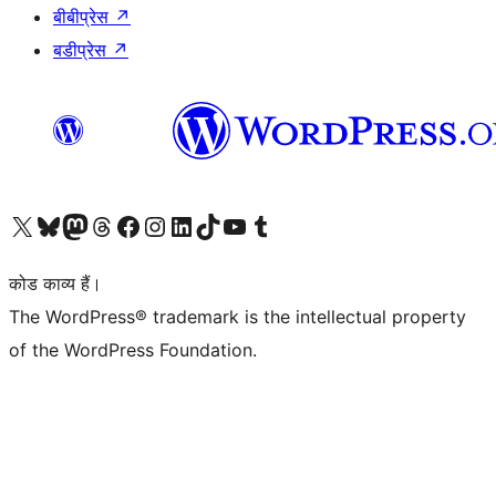
बीबीप्रेस
↗
बडीप्रेस
↗
Visit our X (formerly Twitter) account
हमारे बलुस्की खाते पर जाएँ
Visit our Mastodon account
हमारे थ्रेड्स अकाउंट पर जाएं
हमारे फेसबुक पेज पर जाएँ
हमारे इंस्टाग्राम अकाउंट पर जाएं
हमारे लिंक्डइन खाते पर जाएँ
हमारे टिकटॉक खाते पर जाएँ
हमारे यूट्यूब चैनल पर जाएं
हमारे Tumblr खाते पर जाएँ
कोड काव्य हैं।
The WordPress® trademark is the intellectual property
of the WordPress Foundation.