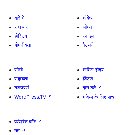
बारे में
शोकेस
समाचार
थीम्स
होस्टिंग
प्लगइन
गोपनीयता
पैटर्न्स
सीखे
शामिल होइये
सहायता
ईवेंट्स
डेवलपर्स
दान करें
↗
WordPress.TV
↗
भविष्य के लिए पांच
वर्डप्रेस.कॉम
↗
मैट
↗