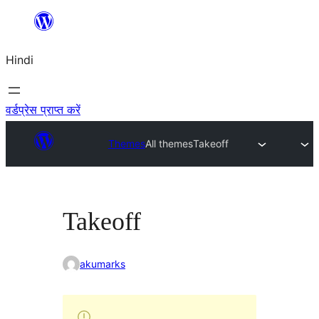
सामग्री
पर
Hindi
जाएं
वर्डप्रेस प्राप्त करें
Themes
All themes
Takeoff
Takeoff
akumarks