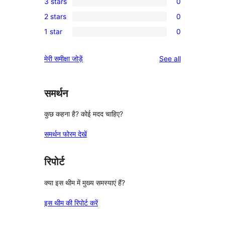
3 stars
0
star
4-
0
reviews
2 stars
0
star
3-
0
review
1 star
0
star
2-
0
reviews
star
1-
reviews
मेरी समीक्षा जोड़ें
See all
reviews
star
reviews
समर्थन
कुछ कहना है? कोई मदद चाहिए?
समर्थन फोरम देखें
रिपोर्ट
क्या इस थीम में मुख्य समस्याएं हैं?
इस थीम की रिपोर्ट करें