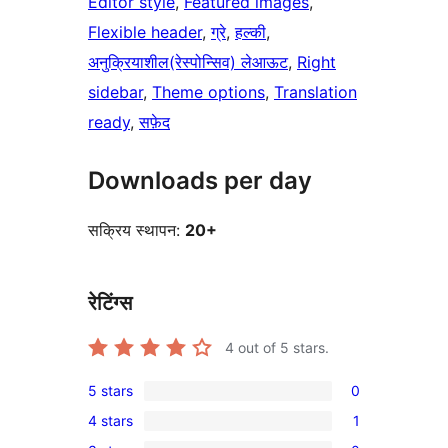
Editor style
, 
Featured images
, 
Flexible header
, 
ग्रे
, 
हल्की
, 
अनुक्रियाशील(रेस्पोन्सिव) लेआऊट
, 
Right
sidebar
, 
Theme options
, 
Translation
ready
, 
सफ़ेद
Downloads per day
सक्रिय स्थापन:
20+
रेटिंग्स
4
out of 5 stars.
5 stars
0
0
4 stars
1
5-
1