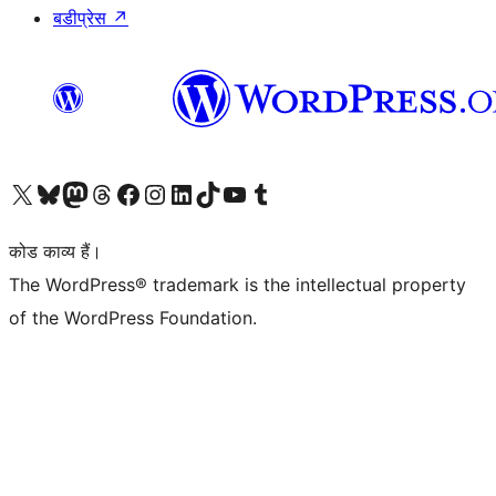
बडीप्रेस
↗
Visit our X (formerly Twitter) account
हमारे बलुस्की खाते पर जाएँ
Visit our Mastodon account
हमारे थ्रेड्स अकाउंट पर जाएं
हमारे फेसबुक पेज पर जाएँ
हमारे इंस्टाग्राम अकाउंट पर जाएं
हमारे लिंक्डइन खाते पर जाएँ
हमारे टिकटॉक खाते पर जाएँ
हमारे यूट्यूब चैनल पर जाएं
हमारे Tumblr खाते पर जाएँ
कोड काव्य हैं।
The WordPress® trademark is the intellectual property
of the WordPress Foundation.