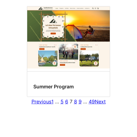
Summer Program
Previous
1
…
5
6
7
8
9
…
49
Next