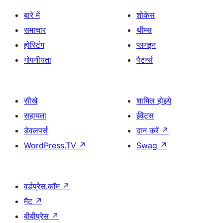
बारे में
शोकेस
समाचार
थीम्स
होस्टिंग
प्लगइन
गोपनीयता
पैटर्न्स
सीखे
शामिल होइये
सहायता
ईवेंट्स
डेवलपर्स
दान करें
↗
WordPress.TV
↗
Swag
↗
वर्डप्रेस.कॉम
↗
मैट
↗
बीबीप्रेस
↗