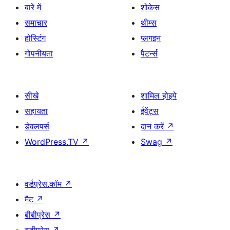
बारे में
शोकेस
समाचार
थीम्स
होस्टिंग
प्लगइन
गोपनीयता
पैटर्न्स
सीखे
शामिल होइये
सहायता
ईवेंट्स
डेवलपर्स
दान करें
↗
WordPress.TV
↗
Swag
↗
वर्डप्रेस.कॉम
↗
मैट
↗
बीबीप्रेस
↗