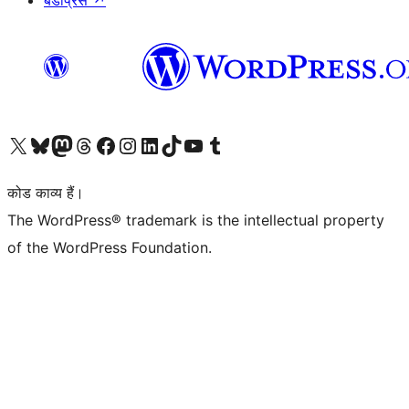
बडीप्रेस
↗
Visit our X (formerly Twitter) account
हमारे बलुस्की खाते पर जाएँ
Visit our Mastodon account
हमारे थ्रेड्स अकाउंट पर जाएं
हमारे फेसबुक पेज पर जाएँ
हमारे इंस्टाग्राम अकाउंट पर जाएं
हमारे लिंक्डइन खाते पर जाएँ
हमारे टिकटॉक खाते पर जाएँ
हमारे यूट्यूब चैनल पर जाएं
हमारे Tumblr खाते पर जाएँ
कोड काव्य हैं।
The WordPress® trademark is the intellectual property
of the WordPress Foundation.